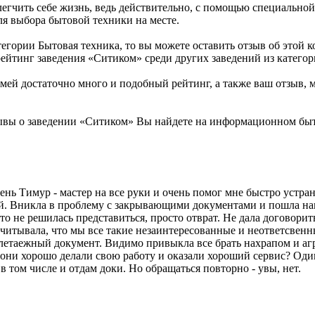
легчить себе жизнь, ведь действительно, с помощью специально
ля выбора бытовой техники на месте.
егории Бытовая техника, то вы можете оставить отзыв об этой
ейтинг заведения «Ситиком» среди других заведений из категор
й достаточно много и подобный рейтинг, а также ваш отзыв, м
ывы о заведении «Ситиком» Вы найдете на информационном быто
нь Тимур - мастер на все руки и очень помог мне быстро устра
й. Вникла в проблему с закрывающими документами и пошла нав
 не решилась представиться, просто отврат. Не дала договорить
Отчитывала, что мы все такие незаинтересованные и неответсвен
плетаежный документ. Видимо привыкла все брать нахрапом и агр
о они хорошо делали свою работу и оказали хороший сервис? Оди
в том числе и отдам доки. Но обращаться повторно - увы, нет.