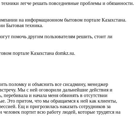
й техники легче решать повседневные проблемы и обязанности.
 компании на информационном бытовом портале Казахстана.
ии Бытовая техника.
огут помочь другим пользователям решить, стоит ли
вом портале Казахстана domkz.su.
нить поломку и объяснить все сисадмину, менеджер
стречу. Мы с ней оговорили дальнейшие действия и
, перебивала и начала меня обвинять в отсутствии
ные. Это притом, что мы обращаемся к ней как клиенты,
ессией. Ещ и пригрозилась наказать сотрудников за
н человек портит всю работу людей, которые трудятся на