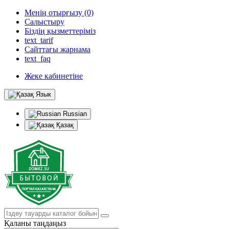
Менің отырғызу (0)
Салыстыру
Біздің қызметтеріміз
text_tarif
Сайттағы жарнама
text_faq
Жеке кабинетіне
Язык
Russian
Қазақ
Қаланы таңдаңыз