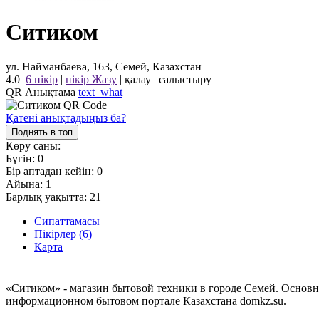
Ситиком
ул. Найманбаева, 163, Семей, Казахстан
4.0
6 пікір
|
пікір Жазу
|
қалау
|
салыстыру
QR Анықтама
text_what
Қатені анықтадыңыз ба?
Поднять в топ
Көру саны:
Бүгін:
0
Бір аптадан кейін:
0
Айына:
1
Барлық уақытта:
21
Сипаттамасы
Пікірлер (6)
Карта
«Ситиком» - магазин бытовой техники в городе Семей. Основн
информационном бытовом портале Казахстана domkz.su.