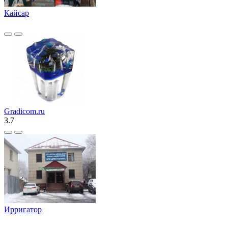
Кайсар
Gradicom.ru
3.7
Ирригатор