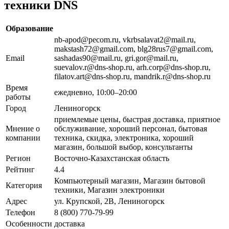
техники DNS
Образование
nb-apod@pecom.ru, vkrbsalavat2@mail.ru,
makstash72@gmail.com, blg28rus7@gmail.com,
Email
sashadas90@mail.ru, gri.gor@mail.ru,
suevalov.r@dns-shop.ru, arh.corp@dns-shop.ru,
filatov.art@dns-shop.ru, mandrik.r@dns-shop.ru
Время
ежедневно, 10:00–20:00
работы
Город
Лениногорск
приемлемые цены, быстрая доставка, приятное
Мнение о
обслуживание, хороший персонал, бытовая
компании
техника, скидка, электроника, хороший
магазин, большой выбор, консультанты
Регион
Восточно-Казахстанская область
Рейтинг
4.4
Компьютерный магазин, Магазин бытовой
Категория
техники, Магазин электроники
Адрес
ул. Крупской, 2В, Лениногорск
Телефон
8 (800) 770-79-99
Особенности
доставка