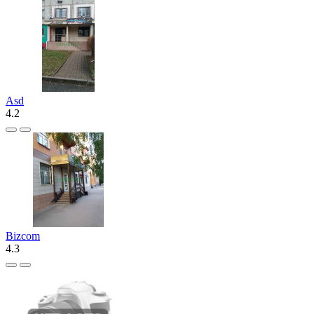
Asd
4.2
Bizcom
4.3