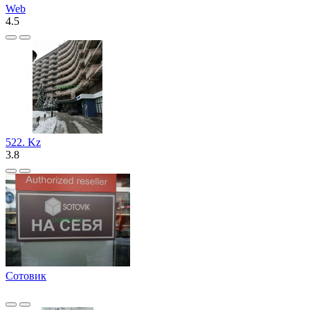
Web
4.5
522. Kz
3.8
Сотовик