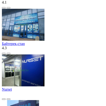
4.1
Байтерек-стан
4.3
Nurset