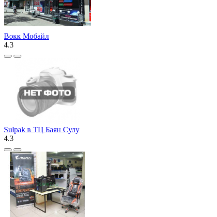
Вокк Мобайл
4.3
Sulpak в ТЦ Баян Сулу
4.3