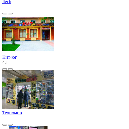
Itech
Кит-юг
4.1
Техномир