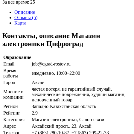
За все время:
25
Описание
Отзывы (5)
Карта
Контакты, описание Магазин
электроники Цифроград
Образование
Email
job@egrad-rostov.ru
Время
ежедневно, 10:00–22:00
работы
Город
Аксай
частая потеря, не гарантийный случай,
Мнение о
механические повреждения, худший магазин,
компании
испорченный товар
Регион
Западно-Казахстанская область
Рейтинг
2.9
Категория
Магазин электроники, Салон связи
Адрес
Аксайский просп., 23, Аксай
Телефон
+7 (863) 280-10-87, +7 (863) 299-22-33