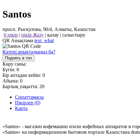
Santos
просп. Рыскулова, 90/4, Алматы, Казахстан
0 пікір
|
пікір Жазу
|
қалау
|
салыстыру
QR Анықтама
text_what
Қатені анықтадыңыз ба?
Поднять в топ
Көру саны:
Бүгін:
0
Бір аптадан кейін:
0
Айына:
0
Барлық уақытта:
20
Сипаттамасы
Пікірлер (0)
Карта
«Santos» - магазин кофемашин и\или кофейных аппаратов в го
«Santos» на информационном бытовом портале Казахстана domk