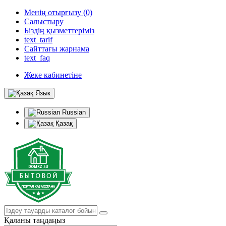
Менің отырғызу (0)
Салыстыру
Біздің қызметтеріміз
text_tarif
Сайттағы жарнама
text_faq
Жеке кабинетіне
Язык
Russian
Қазақ
Қаланы таңдаңыз