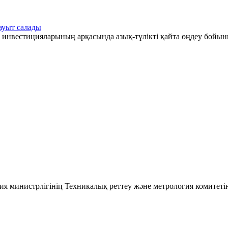
ауыт салады
 инвестицияларының арқасында азық-түлікті қайта өңдеу бойын
ия министрлігінің Техникалық реттеу және метрология комитеті