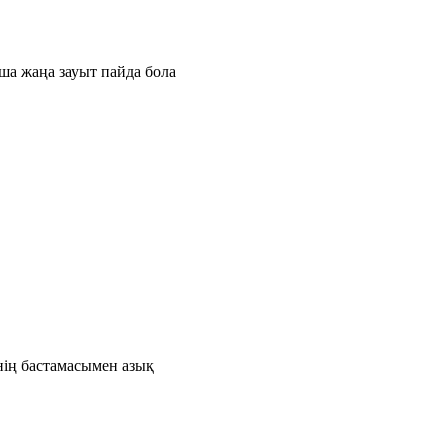
ша жаңа зауыт пайда бола
нің бастамасымен азық