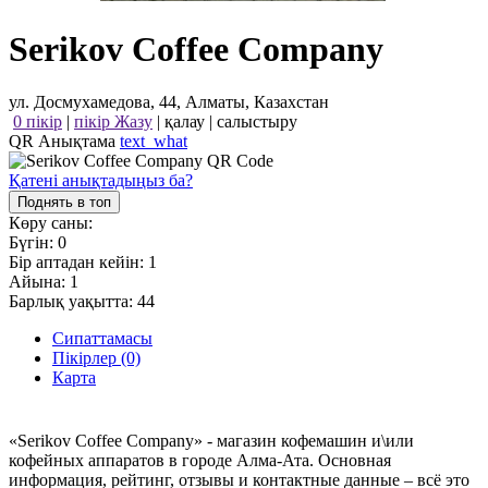
Serikov Coffee Company
ул. Досмухамедова, 44, Алматы, Казахстан
0 пікір
|
пікір Жазу
|
қалау
|
салыстыру
QR Анықтама
text_what
Қатені анықтадыңыз ба?
Поднять в топ
Көру саны:
Бүгін:
0
Бір аптадан кейін:
1
Айына:
1
Барлық уақытта:
44
Сипаттамасы
Пікірлер (0)
Карта
«Serikov Coffee Company» - магазин кофемашин и\или
кофейных аппаратов в городе Алма-Ата. Основная
информация, рейтинг, отзывы и контактные данные – всё это