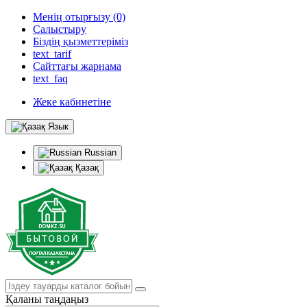
Менің отырғызу (0)
Салыстыру
Біздің қызметтеріміз
text_tarif
Сайттағы жарнама
text_faq
Жеке кабинетіне
Язык
Russian
Қазақ
Қаланы таңдаңыз