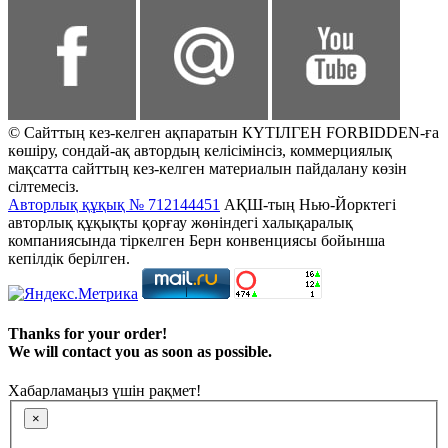
© Сайттың кез-келген ақпаратын КҮТІЛГЕН FORBIDDEN-ға
көшіру, сондай-ақ автордың келісімінсіз, коммерциялық
мақсатта сайттың кез-келген материалын пайдалану көзін
сілтемесіз.
Авторлық құқық № 712144451
АҚШ-тың Нью-Йорктегі
авторлық құқықты қорғау жөніндегі халықаралық
компаниясында тіркелген Берн конвенциясы бойынша
кепілдік берілген.
Thanks for your order!
We will contact you as soon as possible.
Хабарламаңыз үшін рақмет!
×