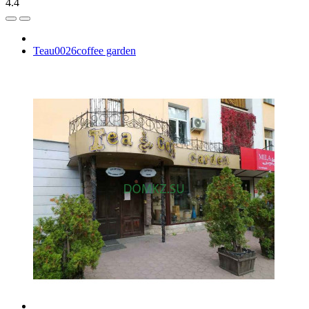
4.4
Teau0026coffee garden