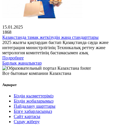
15.01.2025
1868
Қазақстанда тамақ жеткізудің жаңа стандарттары
2025 жылғы қаңтардан бастап Қазақстанда сауда және
интеграция министрлігінің Техникалық реттеу және
метрология комитетінің бастамасымен азық
Подробнее
Барлық жаңалықтар
Все бытовые компании Казахстана
Ақпарат
Біздің қызметтеріміз
Біздің жобаларымыз
Пайдалану шарттары
Бізге хабарласыңыз
Сайт картасы
Сұрау жіберу