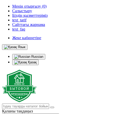
Менің отырғызу (0)
Салыстыру
Біздің қызметтеріміз
text_tarif
Сайттағы жарнама
text_faq
Жеке кабинетіне
Язык
Russian
Қазақ
Қаланы таңдаңыз