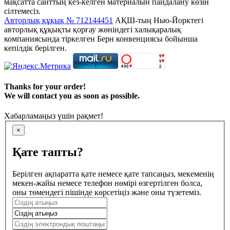
мақсатта сайттың кез-келген материалын пайдалану көзін
сілтемесіз.
Авторлық құқық № 712144451
АҚШ-тың Нью-Йорктегі
авторлық құқықты қорғау жөніндегі халықаралық
компаниясында тіркелген Берн конвенциясы бойынша
кепілдік берілген.
Thanks for your order!
We will contact you as soon as possible.
Хабарламаңыз үшін рақмет!
×
Қате тапты?
Берілген ақпаратта қате немесе қате тапсаңыз, мекеменің
мекен-жайы немесе телефон нөмірі өзгертілген болса,
оны төмендегі пішінде көрсетіңіз және оны түзетеміз.