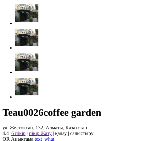
Teau0026coffee garden
ул. Желтоксан, 132, Алматы, Казахстан
4.4
6 пікір
|
пікір Жазу
|
қалау
|
салыстыру
QR Анықтама
text_what