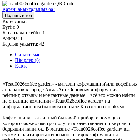
Қатені анықтадыңыз ба?
Поднять в топ
Көру саны:
Бүгін:
0
Бір аптадан кейін:
1
Айына:
1
Барлық уақытта:
42
Сипаттамасы
Пікірлер (6)
Карта
«Teau0026coffee garden» - магазин кофемашин и\или кофейных
аппаратов в городе Алма-Ата. Основная информация,
рейтинг, отзывы и контактные данные – всё это можно найти
на странице компании «Teau0026coffee garden» на
информационном бытовом портале Казахстана domkz.su.
Кофемашина – отличный бытовой прибор, с помощью
которого можно быстро получить качественный и вкусный
бодрящий напиток. В магазине «Teau0026coffee garden» вы
сможете найти достаточно много видов кофемашин и