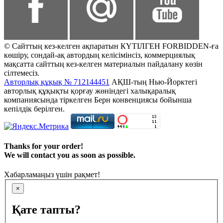
© Сайттың кез-келген ақпаратын КҮТІЛГЕН FORBIDDEN-ға
көшіру, сондай-ақ автордың келісімінсіз, коммерциялық
мақсатта сайттың кез-келген материалын пайдалану көзін
сілтемесіз.
Авторлық құқық № 712144451
АҚШ-тың Нью-Йорктегі
авторлық құқықты қорғау жөніндегі халықаралық
компаниясында тіркелген Берн конвенциясы бойынша
кепілдік берілген.
Thanks for your order!
We will contact you as soon as possible.
Хабарламаңыз үшін рақмет!
×
Қате тапты?