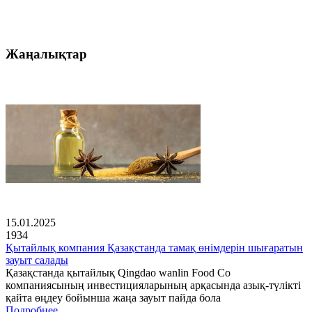
Жаңалықтар
15.01.2025
1934
Қытайлық компания Қазақстанда тамақ өнімдерін шығаратын
зауыт салады
Қазақстанда қытайлық Qingdao wanlin Food Co
компаниясының инвестицияларының арқасында азық-түлікті
қайта өңдеу бойынша жаңа зауыт пайда бола
Подробнее