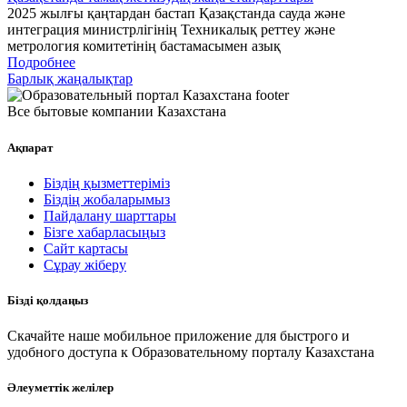
2025 жылғы қаңтардан бастап Қазақстанда сауда және
интеграция министрлігінің Техникалық реттеу және
метрология комитетінің бастамасымен азық
Подробнее
Барлық жаңалықтар
Все бытовые компании Казахстана
Ақпарат
Біздің қызметтеріміз
Біздің жобаларымыз
Пайдалану шарттары
Бізге хабарласыңыз
Сайт картасы
Сұрау жіберу
Бізді қолдаңыз
Скачайте наше мобильное приложение для быстрого и
удобного доступа к Образовательному порталу Казахстана
Әлеуметтік желілер