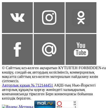
© Сайттың кез-келген ақпаратын КҮТІЛГЕН FORBIDDEN-ға
көшіру, сондай-ақ автордың келісімінсіз, коммерциялық
мақсатта сайттың кез-келген материалын пайдалану көзін
сілтемесіз.
Авторлық құқық № 712144451
АҚШ-тың Нью-Йорктегі
авторлық құқықты қорғау жөніндегі халықаралық
компаниясында тіркелген Берн конвенциясы бойынша
кепілдік берілген.