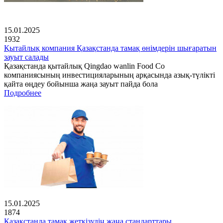
15.01.2025
1932
Қытайлық компания Қазақстанда тамақ өнімдерін шығаратын
зауыт салады
Қазақстанда қытайлық Qingdao wanlin Food Co
компаниясының инвестицияларының арқасында азық-түлікті
қайта өңдеу бойынша жаңа зауыт пайда бола
Подробнее
15.01.2025
1874
Қазақстанда тамақ жеткізудің жаңа стандарттары