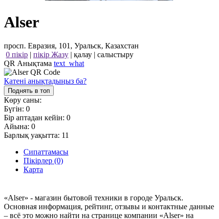
Alser
просп. Евразия, 101, Уральск, Казахстан
0 пікір
|
пікір Жазу
|
қалау
|
салыстыру
QR Анықтама
text_what
Қатені анықтадыңыз ба?
Поднять в топ
Көру саны:
Бүгін:
0
Бір аптадан кейін:
0
Айына:
0
Барлық уақытта:
11
Сипаттамасы
Пікірлер (0)
Карта
«Alser» - магазин бытовой техники в городе Уральск.
Основная информация, рейтинг, отзывы и контактные данные
– всё это можно найти на странице компании «Alser» на