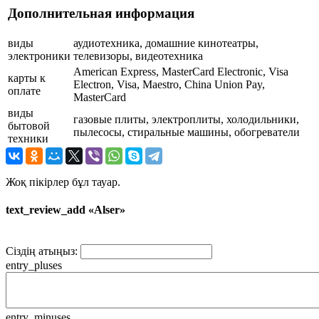
Дополнительная информация
виды
аудиотехника, домашние кинотеатры,
электроники
телевизоры, видеотехника
American Express, MasterCard Electronic, Visa
карты к
Electron, Visa, Maestro, China Union Pay,
оплате
MasterCard
виды
газовые плиты, электроплиты, холодильники,
бытовой
пылесосы, стиральные машины, обогреватели
техники
Жоқ пікірлер бұл тауар.
text_review_add «Alser»
Сіздің атыңыз:
entry_pluses
entry_minuses