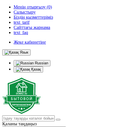
Менің отырғызу (0)
Салыстыру
Біздің қызметтеріміз
text_tarif
Сайттағы жарнама
text_faq
Жеке кабинетіне
Язык
Russian
Қазақ
Қаланы таңдаңыз