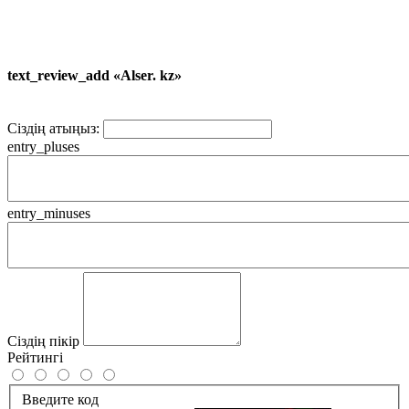
text_review_add «Alser. kz»
Сіздің атыңыз:
entry_pluses
entry_minuses
Сіздің пікір
Рейтингі
Введите код