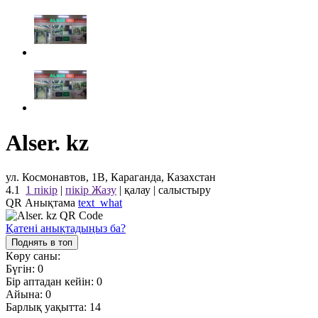
Alser. kz
ул. Космонавтов, 1В, Караганда, Казахстан
4.1
1 пікір
|
пікір Жазу
|
қалау
|
салыстыру
QR Анықтама
text_what
Қатені анықтадыңыз ба?
Поднять в топ
Көру саны:
Бүгін:
0
Бір аптадан кейін:
0
Айына:
0
Барлық уақытта:
14