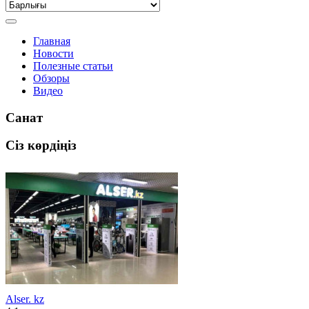
Главная
Новости
Полезные статьи
Обзоры
Видео
Санат
Сіз көрдіңіз
Alser. kz