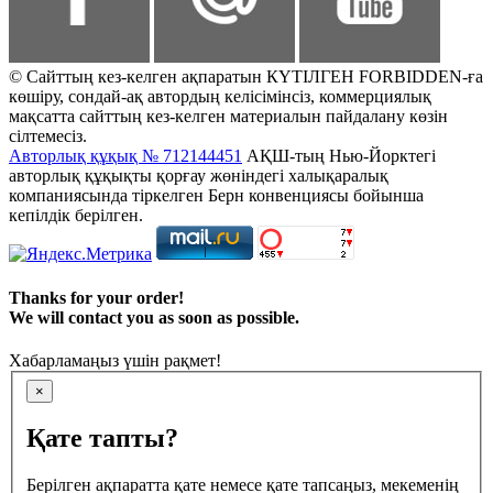
© Сайттың кез-келген ақпаратын КҮТІЛГЕН FORBIDDEN-ға
көшіру, сондай-ақ автордың келісімінсіз, коммерциялық
мақсатта сайттың кез-келген материалын пайдалану көзін
сілтемесіз.
Авторлық құқық № 712144451
АҚШ-тың Нью-Йорктегі
авторлық құқықты қорғау жөніндегі халықаралық
компаниясында тіркелген Берн конвенциясы бойынша
кепілдік берілген.
Thanks for your order!
We will contact you as soon as possible.
Хабарламаңыз үшін рақмет!
×
Қате тапты?
Берілген ақпаратта қате немесе қате тапсаңыз, мекеменің