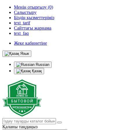
Менің отырғызу (0)
Салыстыру
Біздің қызметтеріміз
text_tarif
Сайттағы жарнама
text_faq
Жеке кабинетіне
Язык
Russian
Қазақ
Қаланы таңдаңыз