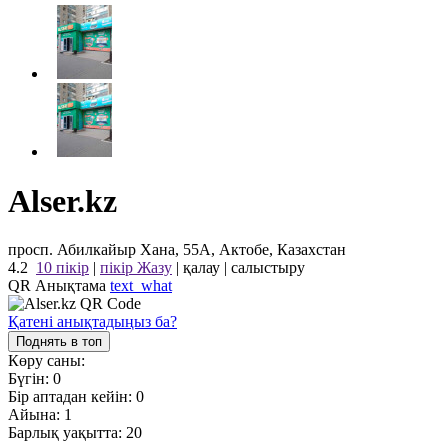
Alser.kz
просп. Абилкайыр Хана, 55А, Актобе, Казахстан
4.2
10 пікір
|
пікір Жазу
|
қалау
|
салыстыру
QR Анықтама
text_what
Қатені анықтадыңыз ба?
Поднять в топ
Көру саны:
Бүгін:
0
Бір аптадан кейін:
0
Айына:
1
Барлық уақытта:
20