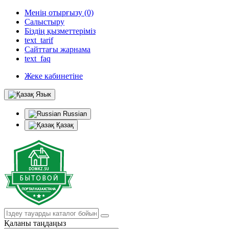
Менің отырғызу (0)
Салыстыру
Біздің қызметтеріміз
text_tarif
Сайттағы жарнама
text_faq
Жеке кабинетіне
Язык
Russian
Қазақ
Қаланы таңдаңыз