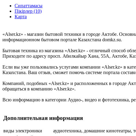
Сипаттамасы
Пікірлер (10)
Карта
«Alser.kz» - магазин бытовой техники в городе Актобе. Основн
информационном бытовом портале Казахстана domkz.su.
Бытовая техника из магазина «Alser.kz» - отличный способ об
Приходите по адресу просп. Абилкайыр Хана, 55А, Актобе, Каз
Если вы уже пользовались услугами компании «Alser.kz» в кат
Казахстана. Ваш отзыв, сможет помочь системе портала состави
Компаний, подобных «Alser.kz» и расположенных в городе Акто
обращаться в компанию «Alser.kz».
Всю информацию в категории Аудио-, видео и фототехника, ре
Дополнительная информация
виды электроники
аудиотехника, домашние кинотеатры, т