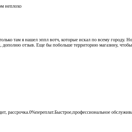
ом неплохо
лько там я нашел эппл вотч, которые искал по всему городу. Но
м, дополню отзыв. Еще бы побольше территорию магазину, чтоб
ит, рассрочка.0%переплат.Быстрое,профессиональное обслужив