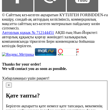
© Сайттың кез-келген ақпаратын КҮТІЛГЕН FORBIDDEN-ға
көшіру, сондай-ақ автордың келісімінсіз, коммерциялық
мақсатта сайттың кез-келген материалын пайдалану көзін
сілтемесіз.
Авторлық құқық № 712144451
АҚШ-тың Нью-Йорктегі
авторлық құқықты қорғау жөніндегі халықаралық
компаниясында тіркелген Берн конвенциясы бойынша
кепілдік берілген.
Thanks for your order!
We will contact you as soon as possible.
Хабарламаңыз үшін рақмет!
×
Қате тапты?
Берілген ақпаратта қате немесе қате тапсаңыз, мекеменің