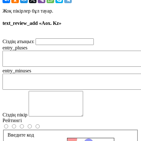
Жоқ пікірлер бұл тауар.
text_review_add «Aox. Kz»
Сіздің атыңыз:
entry_pluses
entry_minuses
Сіздің пікір
Рейтингі
Введите код