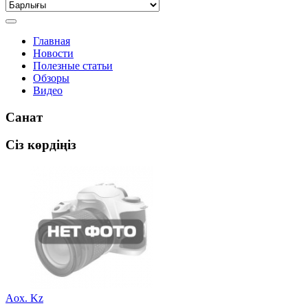
Главная
Новости
Полезные статьи
Обзоры
Видео
Санат
Сіз көрдіңіз
Aox. Kz