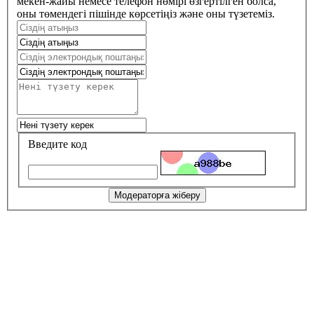
мекен-жайы немесе телефон нөмірі өзгертілген болса,
оны төмендегі пішінде көрсетіңіз және оны түзетеміз.
Введите код
Модераторға жіберу