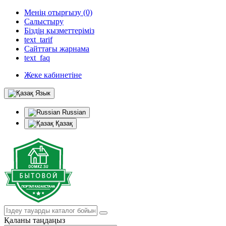
Менің отырғызу (0)
Салыстыру
Біздің қызметтеріміз
text_tarif
Сайттағы жарнама
text_faq
Жеке кабинетіне
Язык
Russian
Қазақ
Қаланы таңдаңыз