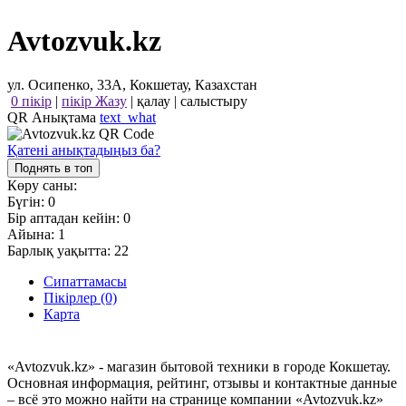
Avtozvuk.kz
ул. Осипенко, 33А, Кокшетау, Казахстан
0 пікір
|
пікір Жазу
|
қалау
|
салыстыру
QR Анықтама
text_what
Қатені анықтадыңыз ба?
Поднять в топ
Көру саны:
Бүгін:
0
Бір аптадан кейін:
0
Айына:
1
Барлық уақытта:
22
Сипаттамасы
Пікірлер (0)
Карта
«Avtozvuk.kz» - магазин бытовой техники в городе Кокшетау.
Основная информация, рейтинг, отзывы и контактные данные
– всё это можно найти на странице компании «Avtozvuk.kz»