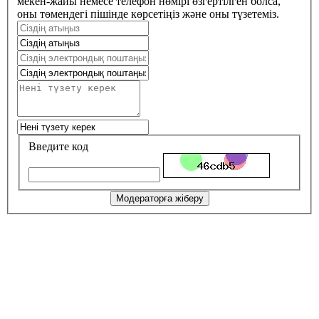
мекен-жайы немесе телефон нөмірі өзгертілген болса,
оны төмендегі пішінде көрсетіңіз және оны түзетеміз.
Введите код
Модераторға жіберу