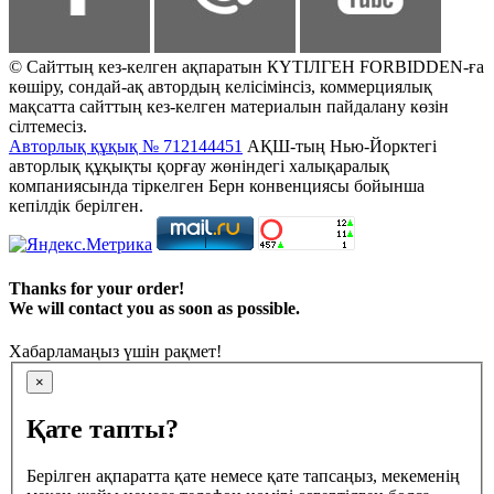
© Сайттың кез-келген ақпаратын КҮТІЛГЕН FORBIDDEN-ға
көшіру, сондай-ақ автордың келісімінсіз, коммерциялық
мақсатта сайттың кез-келген материалын пайдалану көзін
сілтемесіз.
Авторлық құқық № 712144451
АҚШ-тың Нью-Йорктегі
авторлық құқықты қорғау жөніндегі халықаралық
компаниясында тіркелген Берн конвенциясы бойынша
кепілдік берілген.
Thanks for your order!
We will contact you as soon as possible.
Хабарламаңыз үшін рақмет!
×
Қате тапты?
Берілген ақпаратта қате немесе қате тапсаңыз, мекеменің