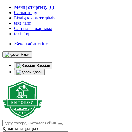
Менің отырғызу (0)
Салыстыру
Біздің қызметтеріміз
text_tarif
Сайттағы жарнама
text_faq
Жеке кабинетіне
Язык
Russian
Қазақ
Қаланы таңдаңыз