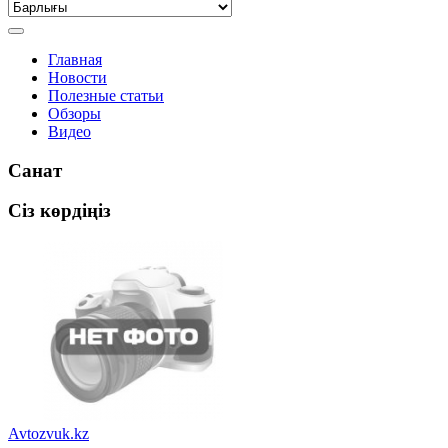
Главная
Новости
Полезные статьи
Обзоры
Видео
Санат
Сіз көрдіңіз
Avtozvuk.kz