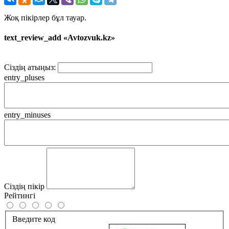
Жоқ пікірлер бұл тауар.
text_review_add «Avtozvuk.kz»
Сіздің атыңыз:
entry_pluses
entry_minuses
Сіздің пікір
Рейтингі
Введите код