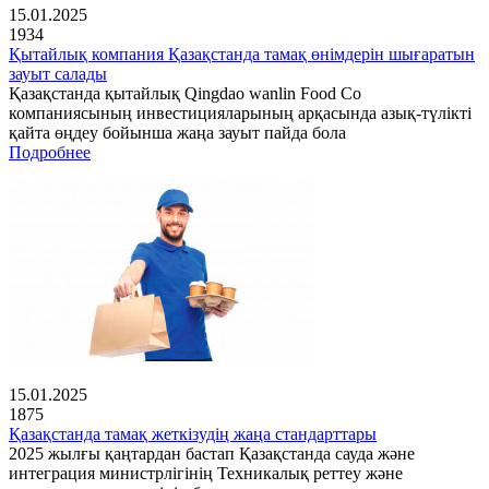
15.01.2025
1934
Қытайлық компания Қазақстанда тамақ өнімдерін шығаратын
зауыт салады
Қазақстанда қытайлық Qingdao wanlin Food Co
компаниясының инвестицияларының арқасында азық-түлікті
қайта өңдеу бойынша жаңа зауыт пайда бола
Подробнее
15.01.2025
1875
Қазақстанда тамақ жеткізудің жаңа стандарттары
2025 жылғы қаңтардан бастап Қазақстанда сауда және
интеграция министрлігінің Техникалық реттеу және