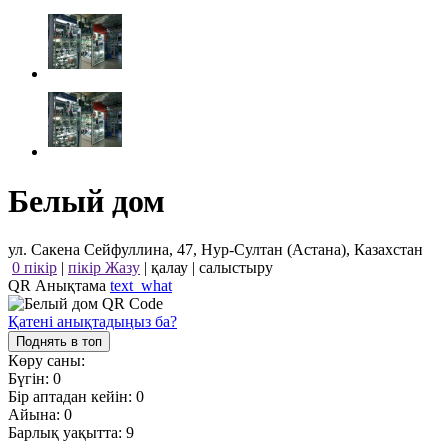
Белый дом
ул. Сакена Сейфуллина, 47, Нур-Султан (Астана), Казахстан
0 пікір
|
пікір Жазу
|
қалау
|
салыстыру
QR Анықтама
text_what
Қатені анықтадыңыз ба?
Поднять в топ
Көру саны:
Бүгін:
0
Бір аптадан кейін:
0
Айына:
0
Барлық уақытта:
9