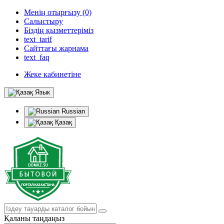
Менің отырғызу (0)
Салыстыру
Біздің қызметтеріміз
text_tarif
Сайттағы жарнама
text_faq
Жеке кабинетіне
Язык
Russian
Қазақ
Қаланы таңдаңыз