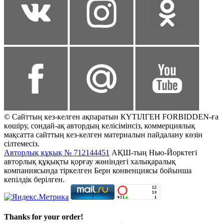
© Сайттың кез-келген ақпаратын КҮТІЛГЕН FORBIDDEN-ға
көшіру, сондай-ақ автордың келісімінсіз, коммерциялық
мақсатта сайттың кез-келген материалын пайдалану көзін
сілтемесіз.
Авторлық құқық № 712144451
АҚШ-тың Нью-Йорктегі
авторлық құқықты қорғау жөніндегі халықаралық
компаниясында тіркелген Берн конвенциясы бойынша
кепілдік берілген.
Thanks for your order!