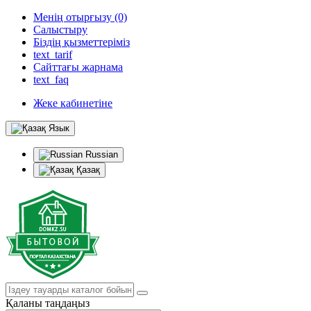
Менің отырғызу (0)
Салыстыру
Біздің қызметтеріміз
text_tarif
Сайттағы жарнама
text_faq
Жеке кабинетіне
Язык
Russian
Қазақ
Қаланы таңдаңыз