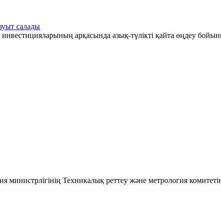
ауыт салады
 инвестицияларының арқасында азық-түлікті қайта өңдеу бойын
ия министрлігінің Техникалық реттеу және метрология комитеті