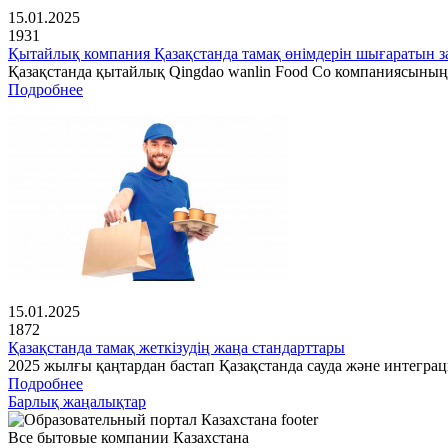
15.01.2025
1931
Қытайлық компания Қазақстанда тамақ өнімдерін шығаратын з
Қазақстанда қытайлық Qingdao wanlin Food Co компаниясының
Подробнее
15.01.2025
1872
Қазақстанда тамақ жеткізудің жаңа стандарттары
2025 жылғы қаңтардан бастап Қазақстанда сауда және интеграц
Подробнее
Барлық жаңалықтар
Все бытовые компании Казахстана