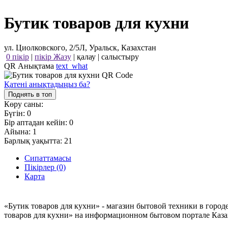
Бутик товаров для кухни
ул. Циолковского, 2/5Л, Уральск, Казахстан
0 пікір
|
пікір Жазу
|
қалау
|
салыстыру
QR Анықтама
text_what
Қатені анықтадыңыз ба?
Поднять в топ
Көру саны:
Бүгін:
0
Бір аптадан кейін:
0
Айына:
1
Барлық уақытта:
21
Сипаттамасы
Пікірлер (0)
Карта
«Бутик товаров для кухни» - магазин бытовой техники в город
товаров для кухни» на информационном бытовом портале Казах