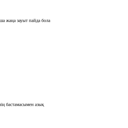
ша жаңа зауыт пайда бола
нің бастамасымен азық