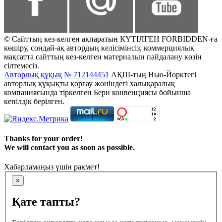
© Сайттың кез-келген ақпаратын КҮТІЛГЕН FORBIDDEN-ға
көшіру, сондай-ақ автордың келісімінсіз, коммерциялық
мақсатта сайттың кез-келген материалын пайдалану көзін
сілтемесіз.
Авторлық құқық № 712144451
АҚШ-тың Нью-Йорктегі
авторлық құқықты қорғау жөніндегі халықаралық
компаниясында тіркелген Берн конвенциясы бойынша
кепілдік берілген.
Thanks for your order!
We will contact you as soon as possible.
Хабарламаңыз үшін рақмет!
×
Қате тапты?