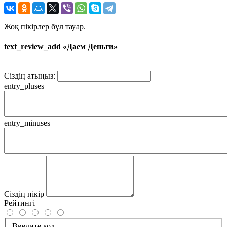
Жоқ пікірлер бұл тауар.
text_review_add «Даем Деньги»
Сіздің атыңыз:
entry_pluses
entry_minuses
Сіздің пікір
Рейтингі
Введите код