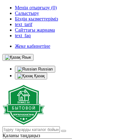
Менің отырғызу (0)
Салыстыру
Біздің қызметтеріміз
text_tarif
Сайттағы жарнама
text_faq
Жеке кабинетіне
Язык
Russian
Қазақ
Қаланы таңдаңыз