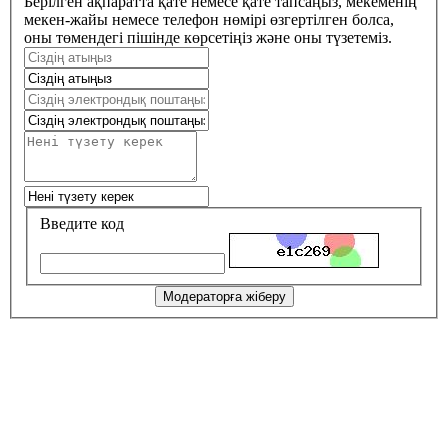
Берілген ақпаратта қате немесе қате тапсаңыз, мекеменің
мекен-жайы немесе телефон нөмірі өзгертілген болса,
оны төмендегі пішінде көрсетіңіз және оны түзетеміз.
Введите код
Модераторға жіберу