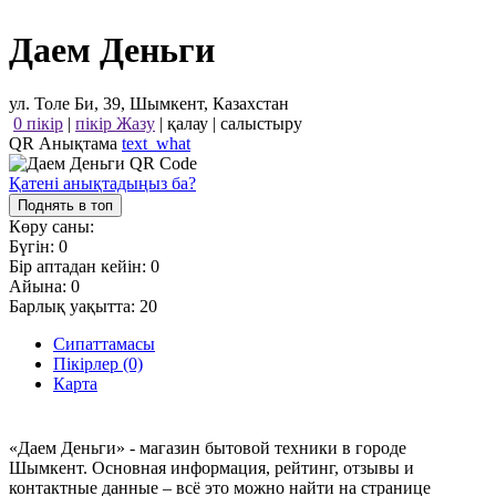
Даем Деньги
ул. Толе Би, 39, Шымкент, Казахстан
0 пікір
|
пікір Жазу
|
қалау
|
салыстыру
QR Анықтама
text_what
Қатені анықтадыңыз ба?
Поднять в топ
Көру саны:
Бүгін:
0
Бір аптадан кейін:
0
Айына:
0
Барлық уақытта:
20
Сипаттамасы
Пікірлер (0)
Карта
«Даем Деньги» - магазин бытовой техники в городе
Шымкент. Основная информация, рейтинг, отзывы и
контактные данные – всё это можно найти на странице