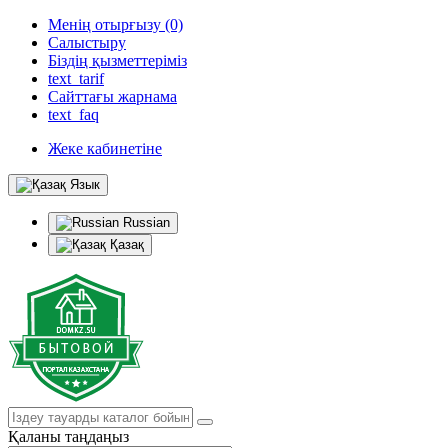
Менің отырғызу (0)
Салыстыру
Біздің қызметтеріміз
text_tarif
Сайттағы жарнама
text_faq
Жеке кабинетіне
Язык
Russian
Қазақ
Қаланы таңдаңыз