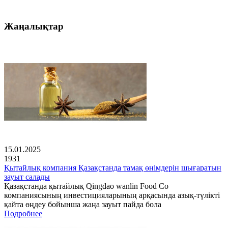
Жаңалықтар
15.01.2025
1931
Қытайлық компания Қазақстанда тамақ өнімдерін шығаратын
зауыт салады
Қазақстанда қытайлық Qingdao wanlin Food Co
компаниясының инвестицияларының арқасында азық-түлікті
қайта өңдеу бойынша жаңа зауыт пайда бола
Подробнее