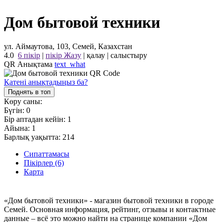
Дом бытовой техники
ул. Аймаутова, 103, Семей, Казахстан
4.0
6 пікір
|
пікір Жазу
|
қалау
|
салыстыру
QR Анықтама
text_what
Қатені анықтадыңыз ба?
Поднять в топ
Көру саны:
Бүгін:
0
Бір аптадан кейін:
1
Айына:
1
Барлық уақытта:
214
Сипаттамасы
Пікірлер (6)
Карта
«Дом бытовой техники» - магазин бытовой техники в городе
Семей. Основная информация, рейтинг, отзывы и контактные
данные – всё это можно найти на странице компании «Дом