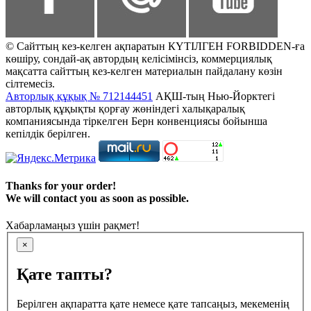
© Сайттың кез-келген ақпаратын КҮТІЛГЕН FORBIDDEN-ға
көшіру, сондай-ақ автордың келісімінсіз, коммерциялық
мақсатта сайттың кез-келген материалын пайдалану көзін
сілтемесіз.
Авторлық құқық № 712144451
АҚШ-тың Нью-Йорктегі
авторлық құқықты қорғау жөніндегі халықаралық
компаниясында тіркелген Берн конвенциясы бойынша
кепілдік берілген.
Thanks for your order!
We will contact you as soon as possible.
Хабарламаңыз үшін рақмет!
×
Қате тапты?
Берілген ақпаратта қате немесе қате тапсаңыз, мекеменің