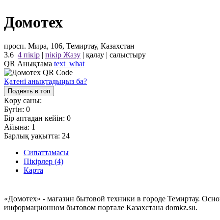
Домотех
просп. Мира, 106, Темиртау, Казахстан
3.6
4 пікір
|
пікір Жазу
|
қалау
|
салыстыру
QR Анықтама
text_what
Қатені анықтадыңыз ба?
Поднять в топ
Көру саны:
Бүгін:
0
Бір аптадан кейін:
0
Айына:
1
Барлық уақытта:
24
Сипаттамасы
Пікірлер (4)
Карта
«Домотех» - магазин бытовой техники в городе Темиртау. Осн
информационном бытовом портале Казахстана domkz.su.