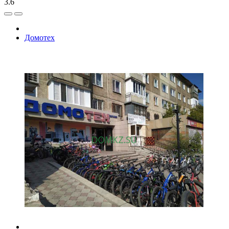
3.6
Домотех