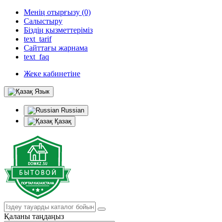
Менің отырғызу (0)
Салыстыру
Біздің қызметтеріміз
text_tarif
Сайттағы жарнама
text_faq
Жеке кабинетіне
Язык
Russian
Қазақ
Қаланы таңдаңыз