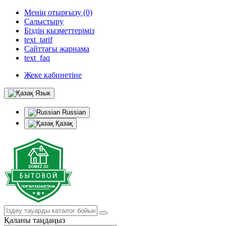
Менің отырғызу (0)
Салыстыру
Біздің қызметтеріміз
text_tarif
Сайттағы жарнама
text_faq
Жеке кабинетіне
Язык
Russian
Қазақ
Қаланы таңдаңыз