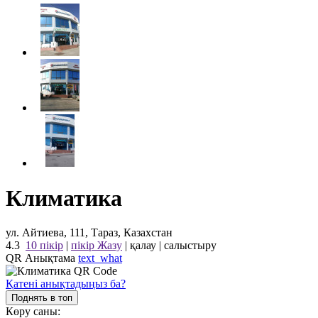
Климатика
ул. Айтиева, 111, Тараз, Казахстан
4.3
10 пікір
|
пікір Жазу
|
қалау
|
салыстыру
QR Анықтама
text_what
Қатені анықтадыңыз ба?
Поднять в топ
Көру саны: