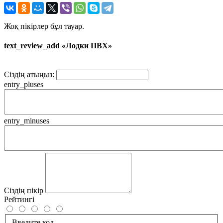
Жоқ пікірлер бұл тауар.
text_review_add «Лодки ПВХ»
Сіздің атыңыз:
entry_pluses
entry_minuses
Сіздің пікір
Рейтингі
Введите код