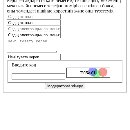
Берілген ақпаратта қате немесе қате тапсаңыз, мекеменің
мекен-жайы немесе телефон нөмірі өзгертілген болса,
оны төмендегі пішінде көрсетіңіз және оны түзетеміз.
Введите код
Модераторға жіберу