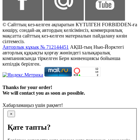
© Сайттың кез-келген ақпаратын КҮТІЛГЕН FORBIDDEN-ға
көшіру, сондай-ақ автордың келісімінсіз, коммерциялық
мақсатта сайттың кез-келген материалын пайдалану көзін
сілтемесіз.
Авторлық құқық № 712144451
АҚШ-тың Нью-Йорктегі
авторлық құқықты қорғау жөніндегі халықаралық
компаниясында тіркелген Берн конвенциясы бойынша
кепілдік берілген.
Thanks for your order!
We will contact you as soon as possible.
Хабарламаңыз үшін рақмет!
×
Қате тапты?