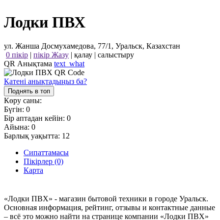
Лодки ПВХ
ул. Жанша Досмухамедова, 77/1, Уральск, Казахстан
0 пікір
|
пікір Жазу
|
қалау
|
салыстыру
QR Анықтама
text_what
Қатені анықтадыңыз ба?
Поднять в топ
Көру саны:
Бүгін:
0
Бір аптадан кейін:
0
Айына:
0
Барлық уақытта:
12
Сипаттамасы
Пікірлер (0)
Карта
«Лодки ПВХ» - магазин бытовой техники в городе Уральск.
Основная информация, рейтинг, отзывы и контактные данные
– всё это можно найти на странице компании «Лодки ПВХ»