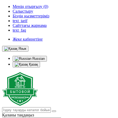
Менің отырғызу (0)
Салыстыру
Біздің қызметтеріміз
text_tarif
Сайттағы жарнама
text_faq
Жеке кабинетіне
Язык
Russian
Қазақ
Қаланы таңдаңыз