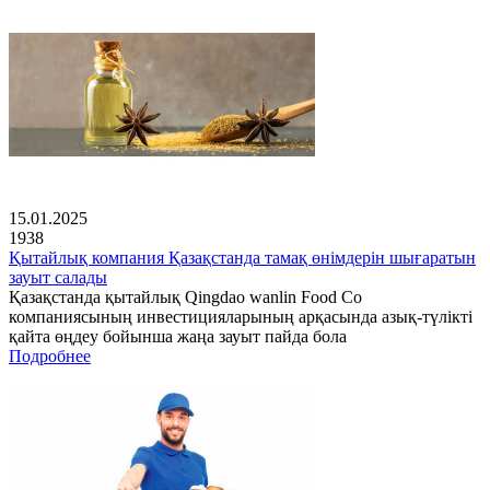
15.01.2025
1938
Қытайлық компания Қазақстанда тамақ өнімдерін шығаратын
зауыт салады
Қазақстанда қытайлық Qingdao wanlin Food Co
компаниясының инвестицияларының арқасында азық-түлікті
қайта өңдеу бойынша жаңа зауыт пайда бола
Подробнее