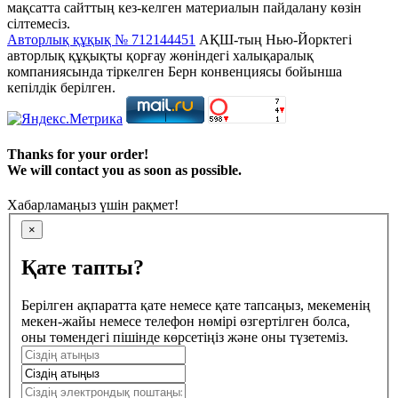
мақсатта сайттың кез-келген материалын пайдалану көзін
сілтемесіз.
Авторлық құқық № 712144451
АҚШ-тың Нью-Йорктегі
авторлық құқықты қорғау жөніндегі халықаралық
компаниясында тіркелген Берн конвенциясы бойынша
кепілдік берілген.
Thanks for your order!
We will contact you as soon as possible.
Хабарламаңыз үшін рақмет!
×
Қате тапты?
Берілген ақпаратта қате немесе қате тапсаңыз, мекеменің
мекен-жайы немесе телефон нөмірі өзгертілген болса,
оны төмендегі пішінде көрсетіңіз және оны түзетеміз.