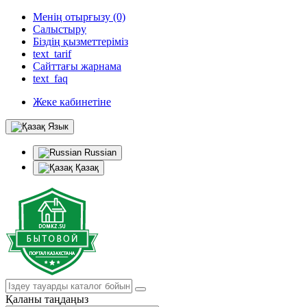
Менің отырғызу (0)
Салыстыру
Біздің қызметтеріміз
text_tarif
Сайттағы жарнама
text_faq
Жеке кабинетіне
Язык
Russian
Қазақ
Қаланы таңдаңыз