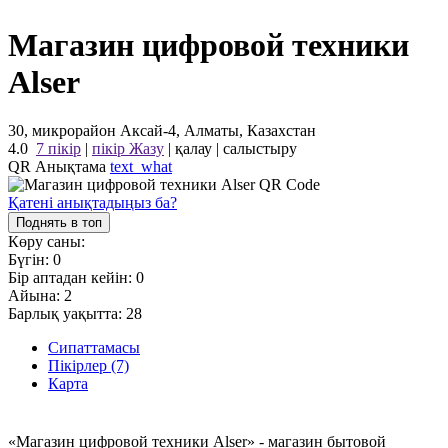
Магазин цифровой техники
Alser
30, микрорайон Аксай-4, Алматы, Казахстан
4.0
7 пікір
|
пікір Жазу
|
қалау
|
салыстыру
QR Анықтама
text_what
Қатені анықтадыңыз ба?
Поднять в топ
Көру саны:
Бүгін:
0
Бір аптадан кейін:
0
Айына:
2
Барлық уақытта:
28
Сипаттамасы
Пікірлер (7)
Карта
«Магазин цифровой техники Alser» - магазин бытовой