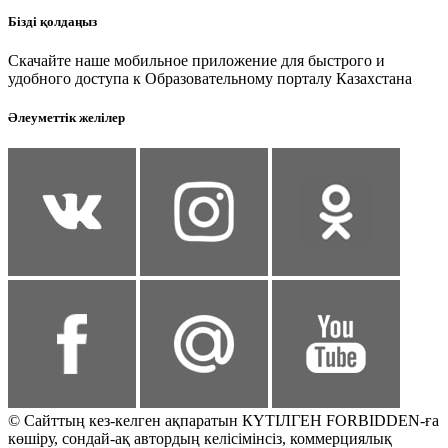
Бізді қолдаңыз
Скачайте наше мобильное приложение для быстрого и
удобного доступа к Образовательному порталу Казахстана
Әлеуметтік желілер
© Сайттың кез-келген ақпаратын КҮТІЛГЕН FORBIDDEN-ға
көшіру, сондай-ақ автордың келісімінсіз, коммерциялық