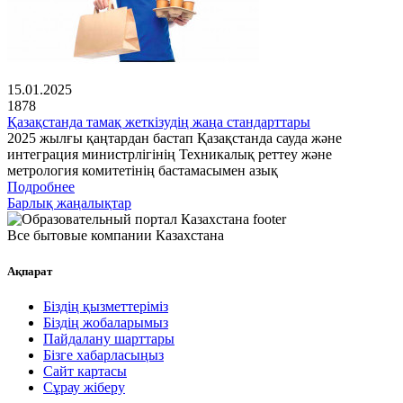
15.01.2025
1878
Қазақстанда тамақ жеткізудің жаңа стандарттары
2025 жылғы қаңтардан бастап Қазақстанда сауда және
интеграция министрлігінің Техникалық реттеу және
метрология комитетінің бастамасымен азық
Подробнее
Барлық жаңалықтар
Все бытовые компании Казахстана
Ақпарат
Біздің қызметтеріміз
Біздің жобаларымыз
Пайдалану шарттары
Бізге хабарласыңыз
Сайт картасы
Сұрау жіберу