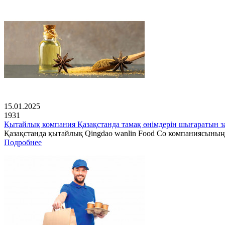
15.01.2025
1931
Қытайлық компания Қазақстанда тамақ өнімдерін шығаратын з
Қазақстанда қытайлық Qingdao wanlin Food Co компаниясының
Подробнее