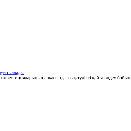
ауыт салады
 инвестицияларының арқасында азық-түлікті қайта өңдеу бойын