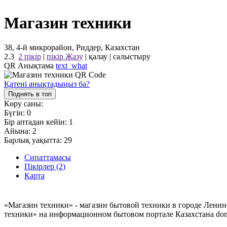
Магазин техники
38, 4-й микрорайон, Риддер, Казахстан
2.3
2 пікір
|
пікір Жазу
|
қалау
|
салыстыру
QR Анықтама
text_what
Қатені анықтадыңыз ба?
Поднять в топ
Көру саны:
Бүгін:
0
Бір аптадан кейін:
1
Айына:
2
Барлық уақытта:
29
Сипаттамасы
Пікірлер (2)
Карта
«Магазин техники» - магазин бытовой техники в городе Ленин
техники» на информационном бытовом портале Казахстана dom