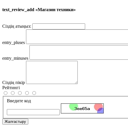
text_review_add «Магазин техники»
Сіздің атыңыз:
entry_pluses
entry_minuses
Сіздің пікір
Рейтингі
Введите код
Жалғастыру