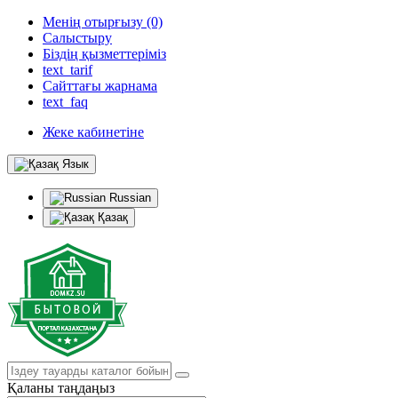
Менің отырғызу (0)
Салыстыру
Біздің қызметтеріміз
text_tarif
Сайттағы жарнама
text_faq
Жеке кабинетіне
Язык
Russian
Қазақ
Қаланы таңдаңыз