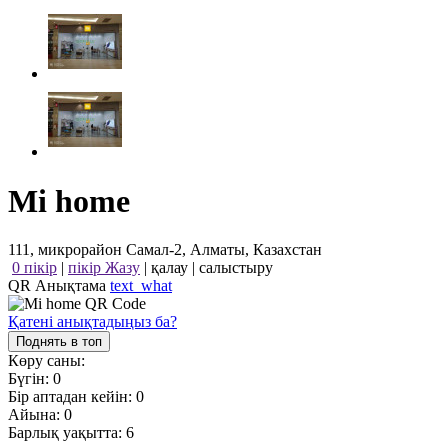
Mi home
111, микрорайон Самал-2, Алматы, Казахстан
0 пікір
|
пікір Жазу
|
қалау
|
салыстыру
QR Анықтама
text_what
Қатені анықтадыңыз ба?
Поднять в топ
Көру саны:
Бүгін:
0
Бір аптадан кейін:
0
Айына:
0
Барлық уақытта:
6