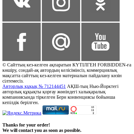
© Сайттың кез-келген ақпаратын КҮТІЛГЕН FORBIDDEN-ға
көшіру, сондай-ақ автордың келісімінсіз, коммерциялық
мақсатта сайттың кез-келген материалын пайдалану көзін
сілтемесіз.
Авторлық құқық № 712144451
АҚШ-тың Нью-Йорктегі
авторлық құқықты қорғау жөніндегі халықаралық
компаниясында тіркелген Берн конвенциясы бойынша
кепілдік берілген.
Thanks for your order!
We will contact you as soon as possible.