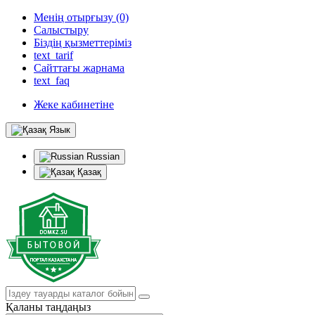
Менің отырғызу (0)
Салыстыру
Біздің қызметтеріміз
text_tarif
Сайттағы жарнама
text_faq
Жеке кабинетіне
Язык
Russian
Қазақ
Қаланы таңдаңыз