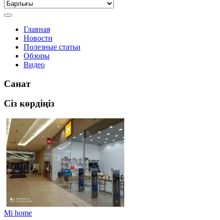
Главная
Новости
Полезные статьи
Обзоры
Видео
Санат
Сіз көрдіңіз
Mi home