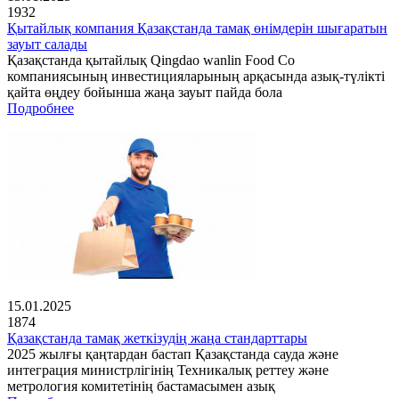
1932
Қытайлық компания Қазақстанда тамақ өнімдерін шығаратын
зауыт салады
Қазақстанда қытайлық Qingdao wanlin Food Co
компаниясының инвестицияларының арқасында азық-түлікті
қайта өңдеу бойынша жаңа зауыт пайда бола
Подробнее
15.01.2025
1874
Қазақстанда тамақ жеткізудің жаңа стандарттары
2025 жылғы қаңтардан бастап Қазақстанда сауда және
интеграция министрлігінің Техникалық реттеу және
метрология комитетінің бастамасымен азық