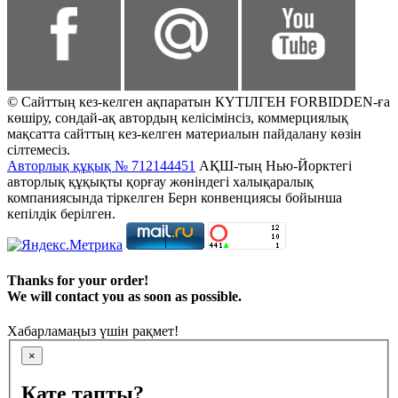
© Сайттың кез-келген ақпаратын КҮТІЛГЕН FORBIDDEN-ға
көшіру, сондай-ақ автордың келісімінсіз, коммерциялық
мақсатта сайттың кез-келген материалын пайдалану көзін
сілтемесіз.
Авторлық құқық № 712144451
АҚШ-тың Нью-Йорктегі
авторлық құқықты қорғау жөніндегі халықаралық
компаниясында тіркелген Берн конвенциясы бойынша
кепілдік берілген.
Thanks for your order!
We will contact you as soon as possible.
Хабарламаңыз үшін рақмет!
×
Қате тапты?