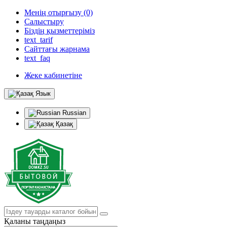
Менің отырғызу (0)
Салыстыру
Біздің қызметтеріміз
text_tarif
Сайттағы жарнама
text_faq
Жеке кабинетіне
Язык
Russian
Қазақ
Қаланы таңдаңыз