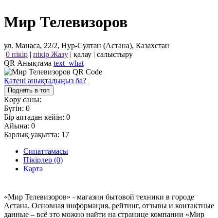
Мир Телевизоров
ул. Манаса, 22/2, Нур-Султан (Астана), Казахстан
0 пікір
|
пікір Жазу
|
қалау
|
салыстыру
QR Анықтама
text_what
Қатені анықтадыңыз ба?
Поднять в топ
Көру саны:
Бүгін:
0
Бір аптадан кейін:
0
Айына:
0
Барлық уақытта:
17
Сипаттамасы
Пікірлер (0)
Карта
«Мир Телевизоров» - магазин бытовой техники в городе
Астана. Основная информация, рейтинг, отзывы и контактные
данные – всё это можно найти на странице компании «Мир