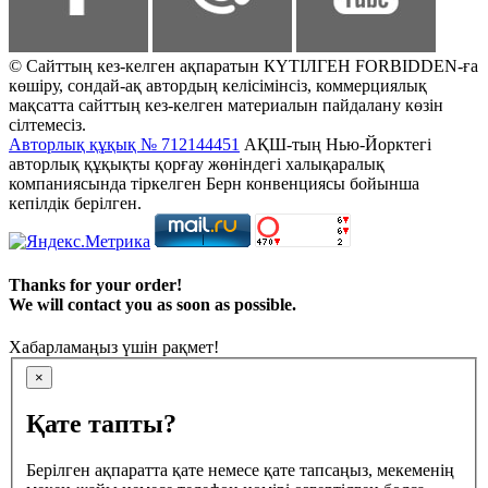
© Сайттың кез-келген ақпаратын КҮТІЛГЕН FORBIDDEN-ға
көшіру, сондай-ақ автордың келісімінсіз, коммерциялық
мақсатта сайттың кез-келген материалын пайдалану көзін
сілтемесіз.
Авторлық құқық № 712144451
АҚШ-тың Нью-Йорктегі
авторлық құқықты қорғау жөніндегі халықаралық
компаниясында тіркелген Берн конвенциясы бойынша
кепілдік берілген.
Thanks for your order!
We will contact you as soon as possible.
Хабарламаңыз үшін рақмет!
×
Қате тапты?
Берілген ақпаратта қате немесе қате тапсаңыз, мекеменің