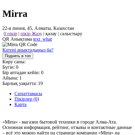
Mirra
22-я линия, 45, Алматы, Казахстан
0 пікір
|
пікір Жазу
|
қалау
|
салыстыру
QR Анықтама
text_what
Қатені анықтадыңыз ба?
Поднять в топ
Көру саны:
Бүгін:
0
Бір аптадан кейін:
0
Айына:
1
Барлық уақытта:
19
Сипаттамасы
Пікірлер (0)
Карта
«Mirra» - магазин бытовой техники в городе Алма-Ата.
Основная информация, рейтинг, отзывы и контактные данные
– всё это можно найти на странице компании «Mirra» на