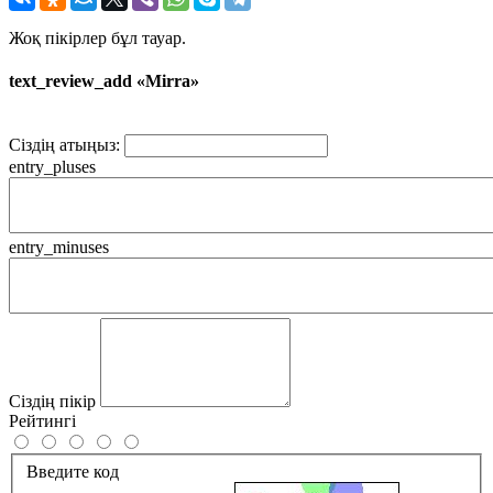
Жоқ пікірлер бұл тауар.
text_review_add «Mirra»
Сіздің атыңыз:
entry_pluses
entry_minuses
Сіздің пікір
Рейтингі
Введите код