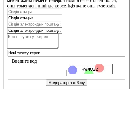
мекен-жайы немесе телефон нөмірі өзгертілген болса,
оны төмендегі пішінде көрсетіңіз және оны түзетеміз.
Введите код
Модераторға жіберу