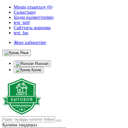
Менің отырғызу (0)
Салыстыру
Біздің қызметтеріміз
text_tarif
Сайттағы жарнама
text_faq
Жеке кабинетіне
Язык
Russian
Қазақ
Қаланы таңдаңыз