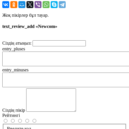
Жоқ пікірлер бұл тауар.
text_review_add «Newcom»
Сіздің атыңыз:
entry_pluses
entry_minuses
Сіздің пікір
Рейтингі
Введите код