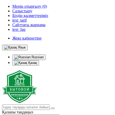
Менің отырғызу (0)
Салыстыру
Біздің қызметтеріміз
text_tarif
Сайттағы жарнама
text_faq
Жеке кабинетіне
Язык
Russian
Қазақ
Қаланы таңдаңыз