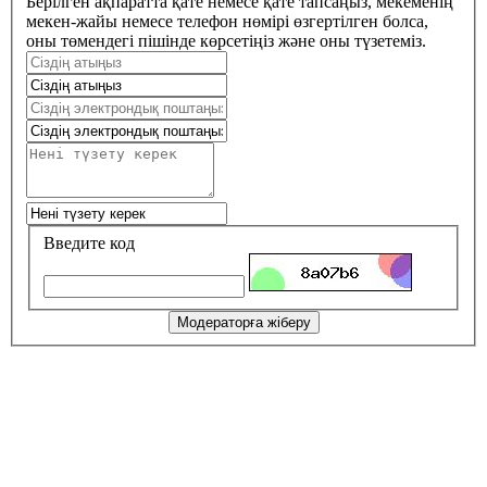
Берілген ақпаратта қате немесе қате тапсаңыз, мекеменің
мекен-жайы немесе телефон нөмірі өзгертілген болса,
оны төмендегі пішінде көрсетіңіз және оны түзетеміз.
Введите код
Модераторға жіберу