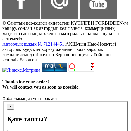
© Сайттың кез-келген ақпаратын КҮТІЛГЕН FORBIDDEN-ға
көшіру, сондай-ақ автордың келісімінсіз, коммерциялық
мақсатта сайттың кез-келген материалын пайдалану көзін
сілтемесіз.
Авторлық құқық № 712144451
АҚШ-тың Нью-Йорктегі
авторлық құқықты қорғау жөніндегі халықаралық
компаниясында тіркелген Берн конвенциясы бойынша
кепілдік берілген.
Thanks for your order!
We will contact you as soon as possible.
Хабарламаңыз үшін рақмет!
×
Қате тапты?