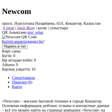
Newcom
просп. Нурсултана Назарбаева, 65А, Кокшетау, Казахстан
0 пікір
|
пікір Жазу
|
қалау
|
салыстыру
QR Анықтама
text_what
Қатені анықтадыңыз ба?
Поднять в топ
Көру саны:
Бүгін:
0
Бір аптадан кейін:
0
Айына:
0
Барлық уақытта:
16
Сипаттамасы
Пікірлер (0)
Карта
«Newcom» - магазин бытовой техники в городе Кокшетау.
Основная информация, рейтинг, отзывы и контактные данные
– всё это можно найти на странице компании «Newcom» на