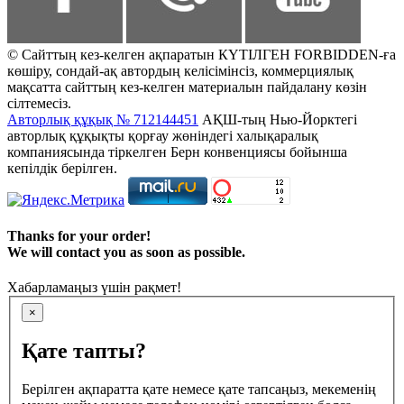
© Сайттың кез-келген ақпаратын КҮТІЛГЕН FORBIDDEN-ға
көшіру, сондай-ақ автордың келісімінсіз, коммерциялық
мақсатта сайттың кез-келген материалын пайдалану көзін
сілтемесіз.
Авторлық құқық № 712144451
АҚШ-тың Нью-Йорктегі
авторлық құқықты қорғау жөніндегі халықаралық
компаниясында тіркелген Берн конвенциясы бойынша
кепілдік берілген.
Thanks for your order!
We will contact you as soon as possible.
Хабарламаңыз үшін рақмет!
×
Қате тапты?
Берілген ақпаратта қате немесе қате тапсаңыз, мекеменің