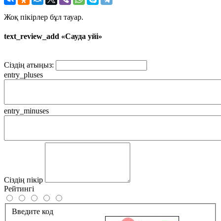
Жоқ пікірлер бұл тауар.
text_review_add «Сауда yйi»
Сіздің атыңыз:
entry_pluses
entry_minuses
Сіздің пікір
Рейтингі
Введите код