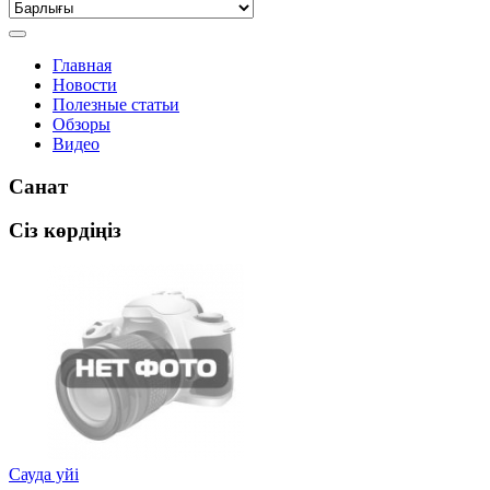
Главная
Новости
Полезные статьи
Обзоры
Видео
Санат
Сіз көрдіңіз
Сауда yйi