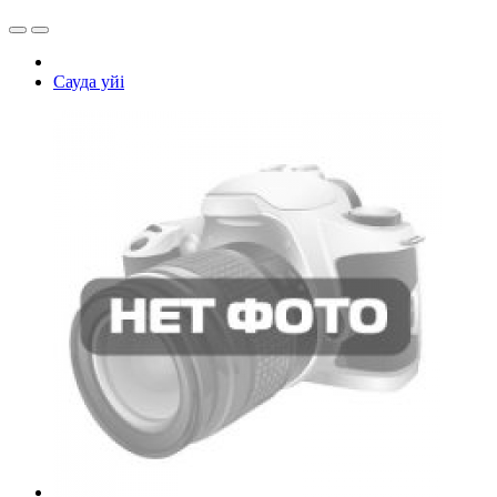
Сауда yйi