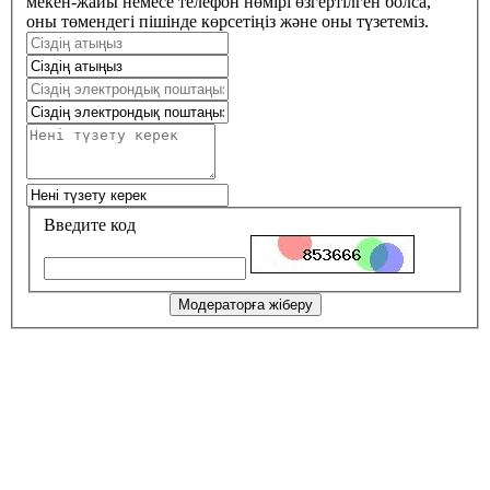
мекен-жайы немесе телефон нөмірі өзгертілген болса,
оны төмендегі пішінде көрсетіңіз және оны түзетеміз.
Введите код
Модераторға жіберу