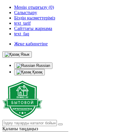
Менің отырғызу (0)
Салыстыру
Біздің қызметтеріміз
text_tarif
Сайттағы жарнама
text_faq
Жеке кабинетіне
Язык
Russian
Қазақ
Қаланы таңдаңыз