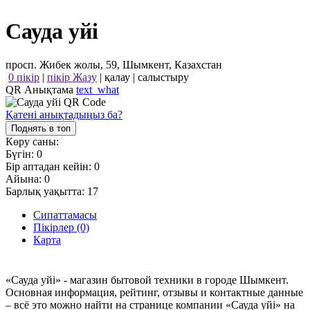
Сауда yйi
просп. Жибек жолы, 59, Шымкент, Казахстан
0 пікір
|
пікір Жазу
|
қалау
|
салыстыру
QR Анықтама
text_what
Қатені анықтадыңыз ба?
Поднять в топ
Көру саны:
Бүгін:
0
Бір аптадан кейін:
0
Айына:
0
Барлық уақытта:
17
Сипаттамасы
Пікірлер (0)
Карта
«Сауда yйi» - магазин бытовой техники в городе Шымкент.
Основная информация, рейтинг, отзывы и контактные данные
– всё это можно найти на странице компании «Сауда yйi» на