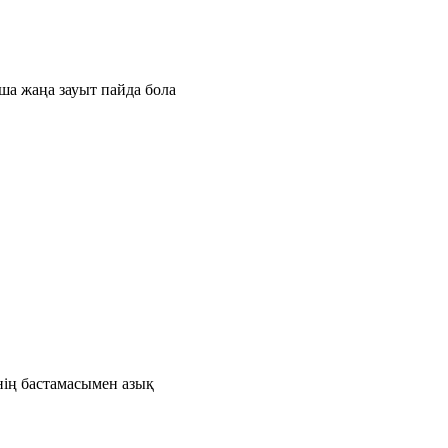
ша жаңа зауыт пайда бола
нің бастамасымен азық