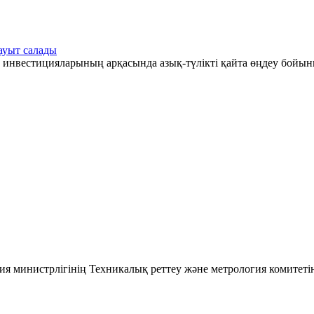
ауыт салады
 инвестицияларының арқасында азық-түлікті қайта өңдеу бойын
ия министрлігінің Техникалық реттеу және метрология комитеті