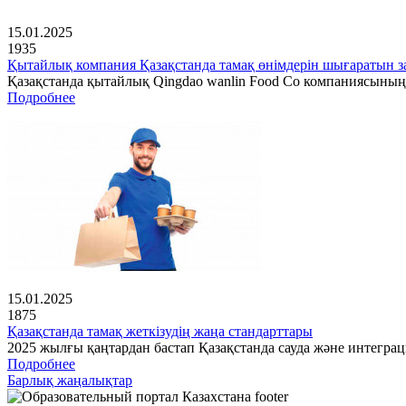
15.01.2025
1935
Қытайлық компания Қазақстанда тамақ өнімдерін шығаратын з
Қазақстанда қытайлық Qingdao wanlin Food Co компаниясының
Подробнее
15.01.2025
1875
Қазақстанда тамақ жеткізудің жаңа стандарттары
2025 жылғы қаңтардан бастап Қазақстанда сауда және интеграц
Подробнее
Барлық жаңалықтар