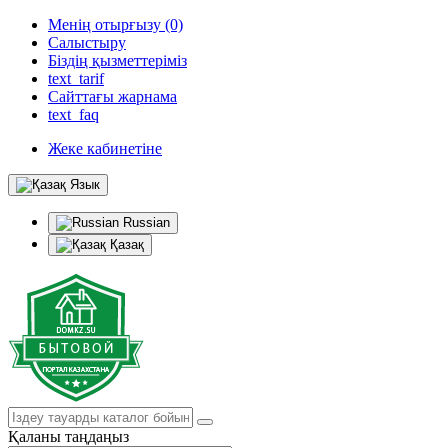
Менің отырғызу (0)
Салыстыру
Біздің қызметтеріміз
text_tarif
Сайттағы жарнама
text_faq
Жеке кабинетіне
Язык
Russian
Қазақ
Қаланы таңдаңыз