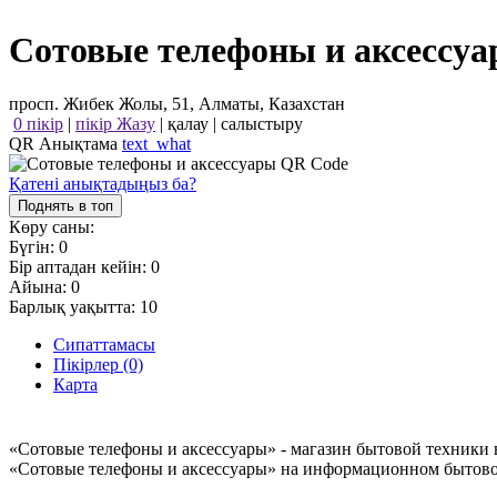
Сотовые телефоны и аксессу
просп. Жибек Жолы, 51, Алматы, Казахстан
0 пікір
|
пікір Жазу
|
қалау
|
салыстыру
QR Анықтама
text_what
Қатені анықтадыңыз ба?
Поднять в топ
Көру саны:
Бүгін:
0
Бір аптадан кейін:
0
Айына:
0
Барлық уақытта:
10
Сипаттамасы
Пікірлер (0)
Карта
«Сотовые телефоны и аксессуары» - магазин бытовой техники 
«Сотовые телефоны и аксессуары» на информационном бытовом