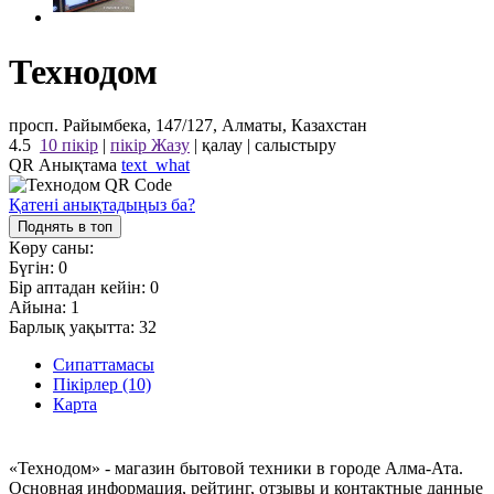
Технодом
просп. Райымбека, 147/127, Алматы, Казахстан
4.5
10 пікір
|
пікір Жазу
|
қалау
|
салыстыру
QR Анықтама
text_what
Қатені анықтадыңыз ба?
Поднять в топ
Көру саны:
Бүгін:
0
Бір аптадан кейін:
0
Айына:
1
Барлық уақытта:
32
Сипаттамасы
Пікірлер (10)
Карта
«Технодом» - магазин бытовой техники в городе Алма-Ата.
Основная информация, рейтинг, отзывы и контактные данные