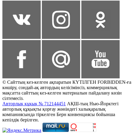
© Сайттың кез-келген ақпаратын КҮТІЛГЕН FORBIDDEN-ға
көшіру, сондай-ақ автордың келісімінсіз, коммерциялық
мақсатта сайттың кез-келген материалын пайдалану көзін
сілтемесіз.
Авторлық құқық № 712144451
АҚШ-тың Нью-Йорктегі
авторлық құқықты қорғау жөніндегі халықаралық
компаниясында тіркелген Берн конвенциясы бойынша
кепілдік берілген.