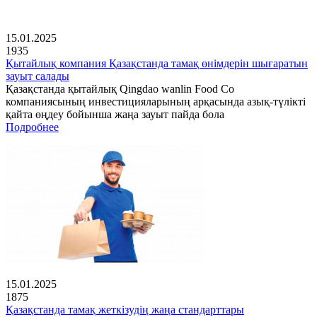
15.01.2025
1935
Қытайлық компания Қазақстанда тамақ өнімдерін шығаратын
зауыт салады
Қазақстанда қытайлық Qingdao wanlin Food Co
компаниясының инвестицияларының арқасында азық-түлікті
қайта өңдеу бойынша жаңа зауыт пайда бола
Подробнее
15.01.2025
1875
Қазақстанда тамақ жеткізудің жаңа стандарттары