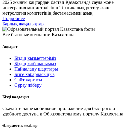
2025 жылғы қаңтардан бастап Қазақстанда сауда және
интеграция министрлігінің Техникалық реттеу және
метрология комитетінің бастамасымен азық
Подробнее
Барлық жаңалықтар
Все бытовые компании Казахстана
Ақпарат
Біздің қызметтеріміз
Біздің жобаларымыз
Пайдалану шарттары
Бізге хабарласыңыз
Сайт картасы
Сұрау жіберу
Бізді қолдаңыз
Скачайте наше мобильное приложение для быстрого и
удобного доступа к Образовательному порталу Казахстана
Әлеуметтік желілер