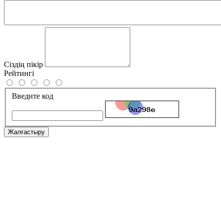
Сіздің пікір
Рейтингі
Введите код
Жалғастыру