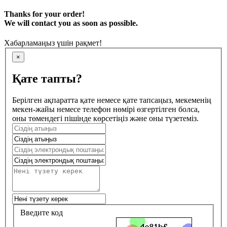
Thanks for your order!
We will contact you as soon as possible.
Хабарламаңыз үшін рақмет!
×
Қате тапты?
Берілген ақпаратта қате немесе қате тапсаңыз, мекеменің
мекен-жайы немесе телефон нөмірі өзгертілген болса,
оны төмендегі пішінде көрсетіңіз және оны түзетеміз.
Введите код