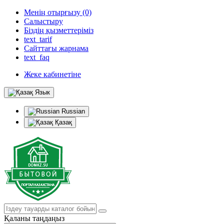
Менің отырғызу (0)
Салыстыру
Біздің қызметтеріміз
text_tarif
Сайттағы жарнама
text_faq
Жеке кабинетіне
Язык
Russian
Қазақ
Қаланы таңдаңыз