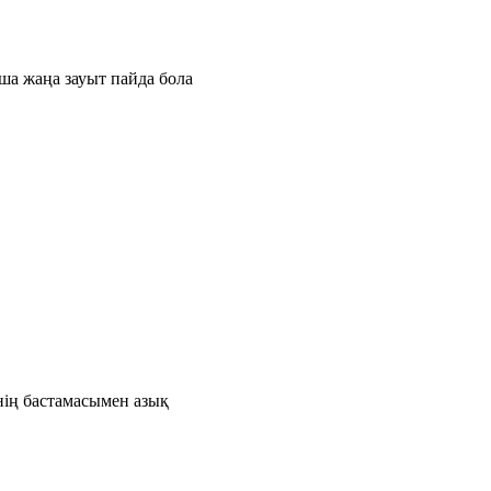
ша жаңа зауыт пайда бола
нің бастамасымен азық