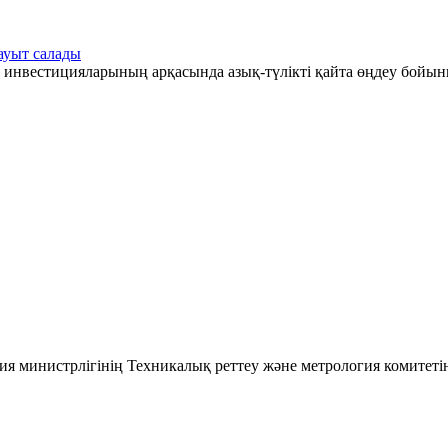
ауыт салады
 инвестицияларының арқасында азық-түлікті қайта өңдеу бойын
ия министрлігінің Техникалық реттеу және метрология комитеті