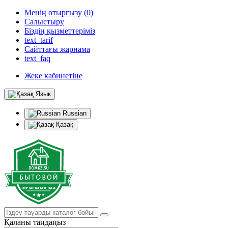
Менің отырғызу (0)
Салыстыру
Біздің қызметтеріміз
text_tarif
Сайттағы жарнама
text_faq
Жеке кабинетіне
Язык
Russian
Қазақ
Қаланы таңдаңыз