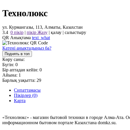
Технолюкс
ул. Курмангазы, 113, Алматы, Казахстан
3.4
0 пікір
|
пікір Жазу
|
қалау
|
салыстыру
QR Анықтама
text_what
Қатені анықтадыңыз ба?
Поднять в топ
Көру саны:
Бүгін:
0
Бір аптадан кейін:
0
Айына:
1
Барлық уақытта:
29
Сипаттамасы
Пікірлер (0)
Карта
«Технолюкс» - магазин бытовой техники в городе Алма-Ата. О
информационном бытовом портале Казахстана domkz.su.