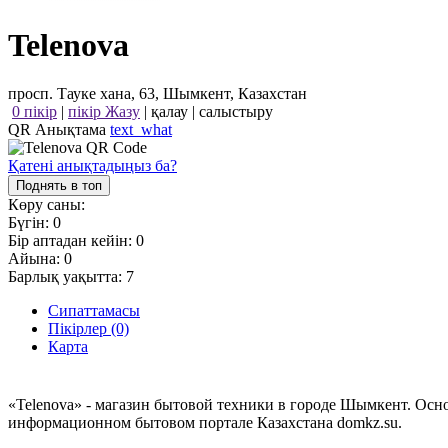
Telenova
просп. Тауке хана, 63, Шымкент, Казахстан
0 пікір
|
пікір Жазу
|
қалау
|
салыстыру
QR Анықтама
text_what
Қатені анықтадыңыз ба?
Поднять в топ
Көру саны:
Бүгін:
0
Бір аптадан кейін:
0
Айына:
0
Барлық уақытта:
7
Сипаттамасы
Пікірлер (0)
Карта
«Telenova» - магазин бытовой техники в городе Шымкент. Осн
информационном бытовом портале Казахстана domkz.su.