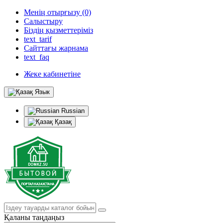
Менің отырғызу (0)
Салыстыру
Біздің қызметтеріміз
text_tarif
Сайттағы жарнама
text_faq
Жеке кабинетіне
Язык
Russian
Қазақ
Қаланы таңдаңыз