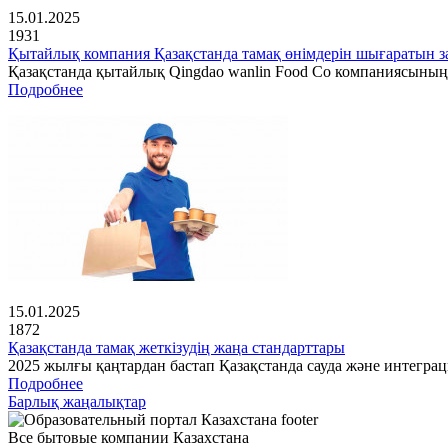
15.01.2025
1931
Қытайлық компания Қазақстанда тамақ өнімдерін шығаратын з
Қазақстанда қытайлық Qingdao wanlin Food Co компаниясының
Подробнее
15.01.2025
1872
Қазақстанда тамақ жеткізудің жаңа стандарттары
2025 жылғы қаңтардан бастап Қазақстанда сауда және интеграц
Подробнее
Барлық жаңалықтар
Все бытовые компании Казахстана