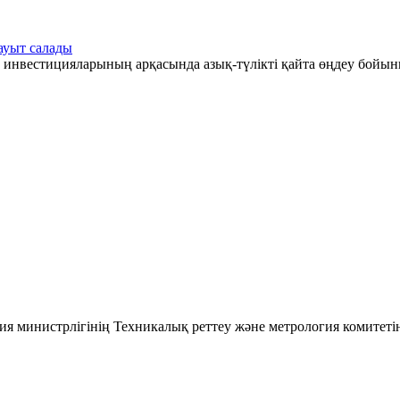
ауыт салады
 инвестицияларының арқасында азық-түлікті қайта өңдеу бойын
ия министрлігінің Техникалық реттеу және метрология комитеті