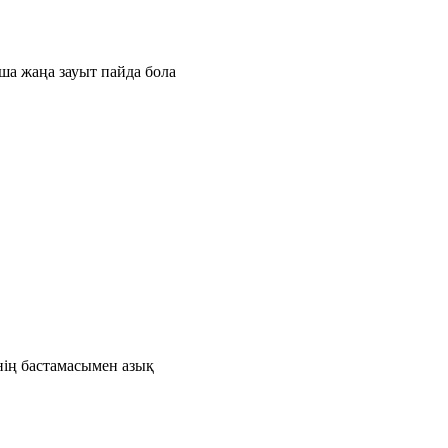
ша жаңа зауыт пайда бола
нің бастамасымен азық