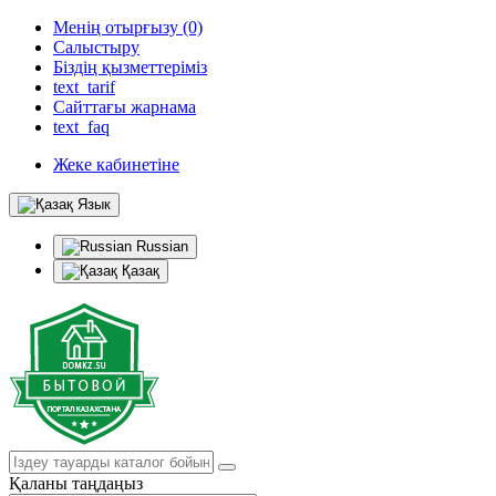
Менің отырғызу (0)
Салыстыру
Біздің қызметтеріміз
text_tarif
Сайттағы жарнама
text_faq
Жеке кабинетіне
Язык
Russian
Қазақ
Қаланы таңдаңыз