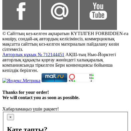
© Сайттың кез-келген ақпаратын КҮТІЛГЕН FORBIDDEN-ға
көшіру, сондай-ақ автордың келісімінсіз, коммерциялық
мақсатта сайттың кез-келген материалын пайдалану көзін
сілтемесіз.
Авторлық құқық № 712144451
АҚШ-тың Нью-Йорктегі
авторлық құқықты қорғау жөніндегі халықаралық
компаниясында тіркелген Берн конвенциясы бойынша
кепілдік берілген.
Thanks for your order!
We will contact you as soon as possible.
Хабарламаңыз үшін рақмет!
×
Қате тапты?