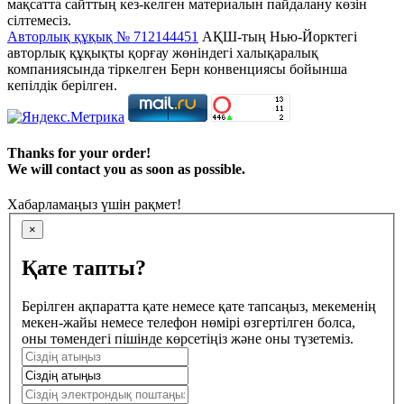
мақсатта сайттың кез-келген материалын пайдалану көзін
сілтемесіз.
Авторлық құқық № 712144451
АҚШ-тың Нью-Йорктегі
авторлық құқықты қорғау жөніндегі халықаралық
компаниясында тіркелген Берн конвенциясы бойынша
кепілдік берілген.
Thanks for your order!
We will contact you as soon as possible.
Хабарламаңыз үшін рақмет!
×
Қате тапты?
Берілген ақпаратта қате немесе қате тапсаңыз, мекеменің
мекен-жайы немесе телефон нөмірі өзгертілген болса,
оны төмендегі пішінде көрсетіңіз және оны түзетеміз.