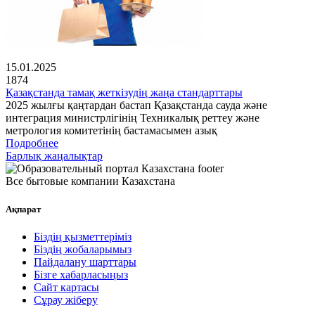
15.01.2025
1874
Қазақстанда тамақ жеткізудің жаңа стандарттары
2025 жылғы қаңтардан бастап Қазақстанда сауда және
интеграция министрлігінің Техникалық реттеу және
метрология комитетінің бастамасымен азық
Подробнее
Барлық жаңалықтар
Все бытовые компании Казахстана
Ақпарат
Біздің қызметтеріміз
Біздің жобаларымыз
Пайдалану шарттары
Бізге хабарласыңыз
Сайт картасы
Сұрау жіберу