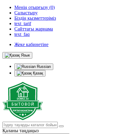
Менің отырғызу (0)
Салыстыру
Біздің қызметтеріміз
text_tarif
Сайттағы жарнама
text_faq
Жеке кабинетіне
Язык
Russian
Қазақ
Қаланы таңдаңыз