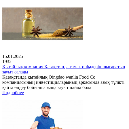
15.01.2025
1932
Қытайлық компания Қазақстанда тамақ өнімдерін шығаратын
зауыт салады
Қазақстанда қытайлық Qingdao wanlin Food Co
компаниясының инвестицияларының арқасында азық-түлікті
қайта өңдеу бойынша жаңа зауыт пайда бола
Подробнее