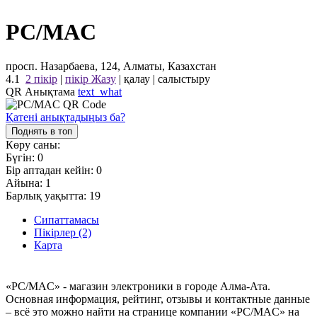
PC/MAC
просп. Назарбаева, 124, Алматы, Казахстан
4.1
2 пікір
|
пікір Жазу
|
қалау
|
салыстыру
QR Анықтама
text_what
Қатені анықтадыңыз ба?
Поднять в топ
Көру саны:
Бүгін:
0
Бір аптадан кейін:
0
Айына:
1
Барлық уақытта:
19
Сипаттамасы
Пікірлер (2)
Карта
«PC/MAC» - магазин электроники в городе Алма-Ата.
Основная информация, рейтинг, отзывы и контактные данные
– всё это можно найти на странице компании «PC/MAC» на