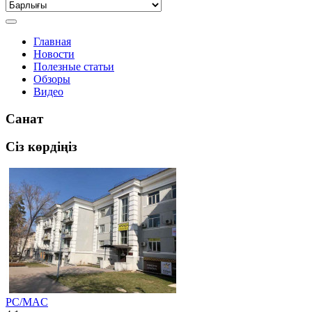
Главная
Новости
Полезные статьи
Обзоры
Видео
Санат
Сіз көрдіңіз
PC/MAC