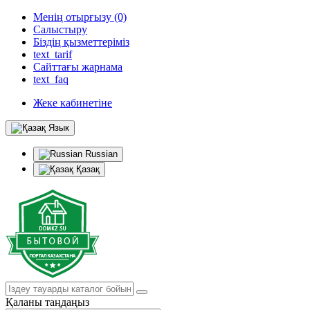
Менің отырғызу (0)
Салыстыру
Біздің қызметтеріміз
text_tarif
Сайттағы жарнама
text_faq
Жеке кабинетіне
Язык
Russian
Қазақ
Қаланы таңдаңыз