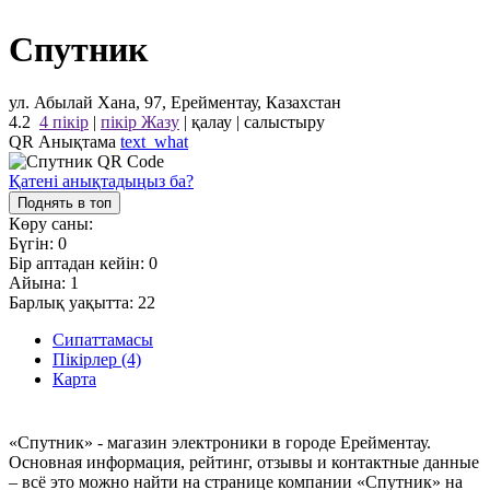
Спутник
ул. Абылай Хана, 97, Ерейментау, Казахстан
4.2
4 пікір
|
пікір Жазу
|
қалау
|
салыстыру
QR Анықтама
text_what
Қатені анықтадыңыз ба?
Поднять в топ
Көру саны:
Бүгін:
0
Бір аптадан кейін:
0
Айына:
1
Барлық уақытта:
22
Сипаттамасы
Пікірлер (4)
Карта
«Спутник» - магазин электроники в городе Ерейментау.
Основная информация, рейтинг, отзывы и контактные данные
– всё это можно найти на странице компании «Спутник» на