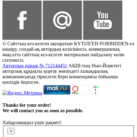
© Сайттың кез-келген ақпаратын КҮТІЛГЕН FORBIDDEN-ға
көшіру, сондай-ақ автордың келісімінсіз, коммерциялық
мақсатта сайттың кез-келген материалын пайдалану көзін
сілтемесіз.
Авторлық құқық № 712144451
АҚШ-тың Нью-Йорктегі
авторлық құқықты қорғау жөніндегі халықаралық
компаниясында тіркелген Берн конвенциясы бойынша
кепілдік берілген.
Thanks for your order!
We will contact you as soon as possible.
Хабарламаңыз үшін рақмет!
×