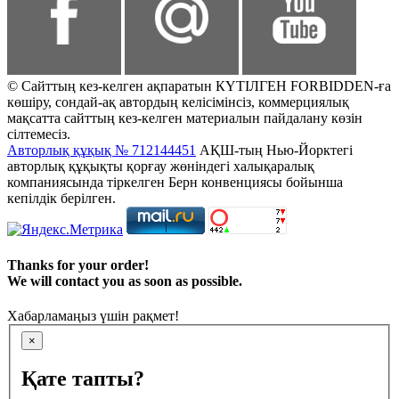
© Сайттың кез-келген ақпаратын КҮТІЛГЕН FORBIDDEN-ға
көшіру, сондай-ақ автордың келісімінсіз, коммерциялық
мақсатта сайттың кез-келген материалын пайдалану көзін
сілтемесіз.
Авторлық құқық № 712144451
АҚШ-тың Нью-Йорктегі
авторлық құқықты қорғау жөніндегі халықаралық
компаниясында тіркелген Берн конвенциясы бойынша
кепілдік берілген.
Thanks for your order!
We will contact you as soon as possible.
Хабарламаңыз үшін рақмет!
×
Қате тапты?