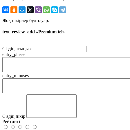
Жоқ пікірлер бұл тауар.
text_review_add «Premium tel»
Сіздің атыңыз:
entry_pluses
entry_minuses
Сіздің пікір
Рейтингі