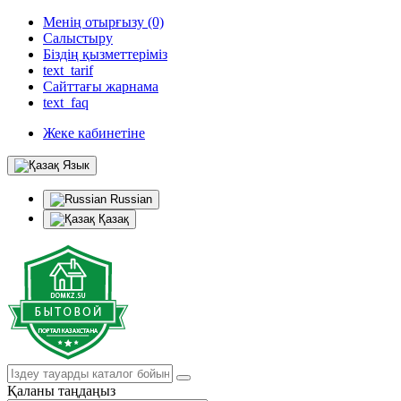
Менің отырғызу (0)
Салыстыру
Біздің қызметтеріміз
text_tarif
Сайттағы жарнама
text_faq
Жеке кабинетіне
Язык
Russian
Қазақ
Қаланы таңдаңыз