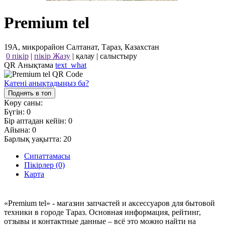
Premium tel
19А, микрорайон Салтанат, Тараз, Казахстан
0 пікір
|
пікір Жазу
|
қалау
|
салыстыру
QR Анықтама
text_what
Қатені анықтадыңыз ба?
Поднять в топ
Көру саны:
Бүгін:
0
Бір аптадан кейін:
0
Айына:
0
Барлық уақытта:
20
Сипаттамасы
Пікірлер (0)
Карта
«Premium tel» - магазин запчастей и аксессуаров для бытовой
техники в городе Тараз. Основная информация, рейтинг,
отзывы и контактные данные – всё это можно найти на