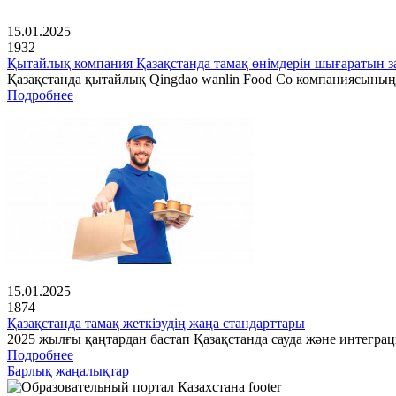
15.01.2025
1932
Қытайлық компания Қазақстанда тамақ өнімдерін шығаратын з
Қазақстанда қытайлық Qingdao wanlin Food Co компаниясының
Подробнее
15.01.2025
1874
Қазақстанда тамақ жеткізудің жаңа стандарттары
2025 жылғы қаңтардан бастап Қазақстанда сауда және интеграц
Подробнее
Барлық жаңалықтар