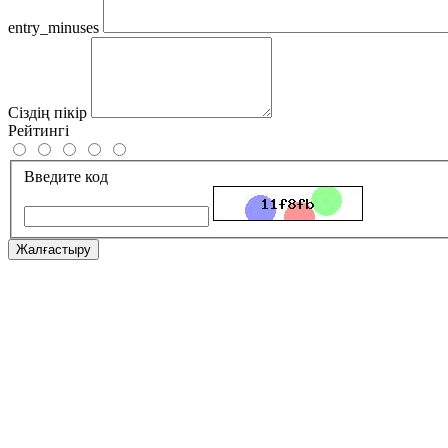
entry_minuses
Сіздің пікір
Рейтингі
Введите код
Жалғастыру