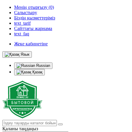
Менің отырғызу (0)
Салыстыру
Біздің қызметтеріміз
text_tarif
Сайттағы жарнама
text_faq
Жеке кабинетіне
Язык
Russian
Қазақ
Қаланы таңдаңыз