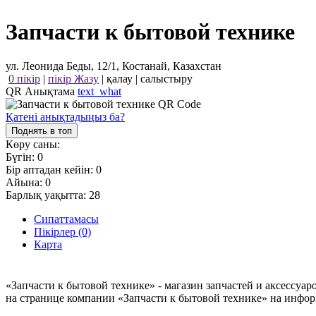
Запчасти к бытовой технике
ул. Леонида Беды, 12/1, Костанай, Казахстан
0 пікір
|
пікір Жазу
|
қалау
|
салыстыру
QR Анықтама
text_what
Қатені анықтадыңыз ба?
Поднять в топ
Көру саны:
Бүгін:
0
Бір аптадан кейін:
0
Айына:
0
Барлық уақытта:
28
Сипаттамасы
Пікірлер (0)
Карта
«Запчасти к бытовой технике» - магазин запчастей и аксессуа
на странице компании «Запчасти к бытовой технике» на инфо