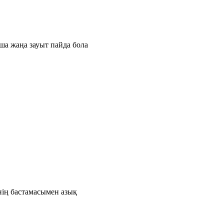
ша жаңа зауыт пайда бола
нің бастамасымен азық