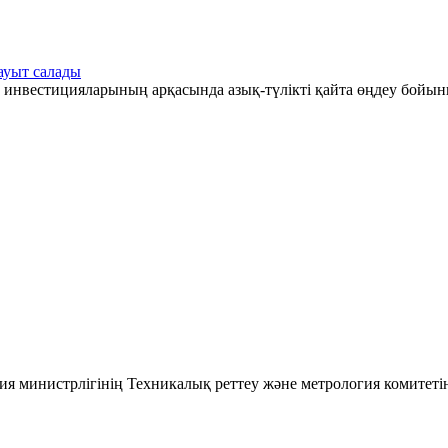
ауыт салады
 инвестицияларының арқасында азық-түлікті қайта өңдеу бойын
ия министрлігінің Техникалық реттеу және метрология комитеті