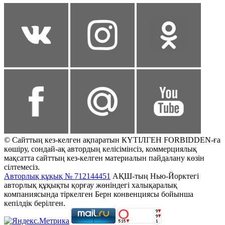
© Сайттың кез-келген ақпаратын КҮТІЛГЕН FORBIDDEN-ға
көшіру, сондай-ақ автордың келісімінсіз, коммерциялық
мақсатта сайттың кез-келген материалын пайдалану көзін
сілтемесіз.
Авторлық құқық № 712144451
АҚШ-тың Нью-Йорктегі
авторлық құқықты қорғау жөніндегі халықаралық
компаниясында тіркелген Берн конвенциясы бойынша
кепілдік берілген.