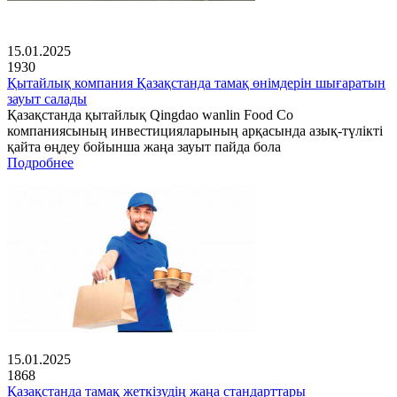
15.01.2025
1930
Қытайлық компания Қазақстанда тамақ өнімдерін шығаратын
зауыт салады
Қазақстанда қытайлық Qingdao wanlin Food Co
компаниясының инвестицияларының арқасында азық-түлікті
қайта өңдеу бойынша жаңа зауыт пайда бола
Подробнее
15.01.2025
1868
Қазақстанда тамақ жеткізудің жаңа стандарттары