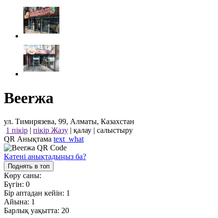
Beerжа
ул. Тимирязева, 99, Алматы, Казахстан
1 пікір
|
пікір Жазу
|
қалау
|
салыстыру
QR Анықтама
text_what
Қатені анықтадыңыз ба?
Поднять в топ
Көру саны:
Бүгін:
0
Бір аптадан кейін:
1
Айына:
1
Барлық уақытта:
20