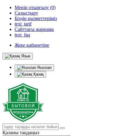
Менің отырғызу (0)
Салыстыру
Біздің қызметтеріміз
text_tarif
Сайттағы жарнама
text_faq
Жеке кабинетіне
Язык
Russian
Қазақ
Қаланы таңдаңыз