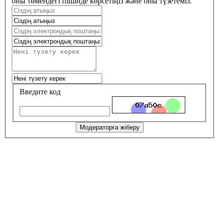
оны төмендегі пішінде көрсетіңіз және оны түзетеміз.
Введите код
Модераторға жіберу