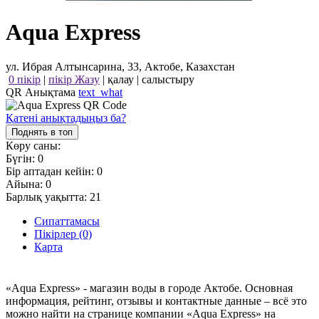
Aqua Express
ул. Ибрая Алтынсарина, 33, Актобе, Казахстан
0 пікір
|
пікір Жазу
|
қалау
|
салыстыру
QR Анықтама
text_what
Қатені анықтадыңыз ба?
Поднять в топ
Көру саны:
Бүгін:
0
Бір аптадан кейін:
0
Айына:
0
Барлық уақытта:
21
Сипаттамасы
Пікірлер (0)
Карта
«Aqua Express» - магазин воды в городе Актобе. Основная
информация, рейтинг, отзывы и контактные данные – всё это
можно найти на странице компании «Aqua Express» на