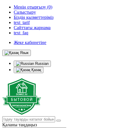
Менің отырғызу (0)
Салыстыру
Біздің қызметтеріміз
text_tarif
Сайттағы жарнама
text_faq
Жеке кабинетіне
Язык
Russian
Қазақ
Қаланы таңдаңыз