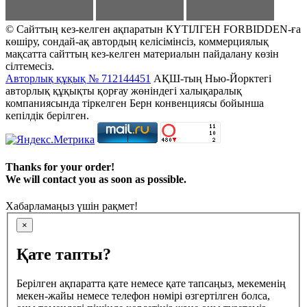
© Сайттың кез-келген ақпаратын КҮТІЛГЕН FORBIDDEN-ға
көшіру, сондай-ақ автордың келісімінсіз, коммерциялық
мақсатта сайттың кез-келген материалын пайдалану көзін
сілтемесіз.
Авторлық құқық № 712144451
АҚШ-тың Нью-Йорктегі
авторлық құқықты қорғау жөніндегі халықаралық
компаниясында тіркелген Берн конвенциясы бойынша
кепілдік берілген.
Thanks for your order!
We will contact you as soon as possible.
Хабарламаңыз үшін рақмет!
×
Қате тапты?
Берілген ақпаратта қате немесе қате тапсаңыз, мекеменің
мекен-жайы немесе телефон нөмірі өзгертілген болса,