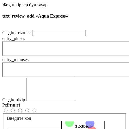
Жоқ пікірлер бұл тауар.
text_review_add «Aqua Express»
Сіздің атыңыз:
entry_pluses
entry_minuses
Сіздің пікір
Рейтингі
Введите код