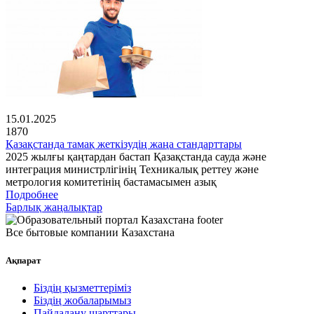
15.01.2025
1870
Қазақстанда тамақ жеткізудің жаңа стандарттары
2025 жылғы қаңтардан бастап Қазақстанда сауда және
интеграция министрлігінің Техникалық реттеу және
метрология комитетінің бастамасымен азық
Подробнее
Барлық жаңалықтар
Все бытовые компании Казахстана
Ақпарат
Біздің қызметтеріміз
Біздің жобаларымыз
Пайдалану шарттары