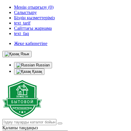
Менің отырғызу (0)
Салыстыру
Біздің қызметтеріміз
text_tarif
Сайттағы жарнама
text_faq
Жеке кабинетіне
Язык
Russian
Қазақ
Қаланы таңдаңыз