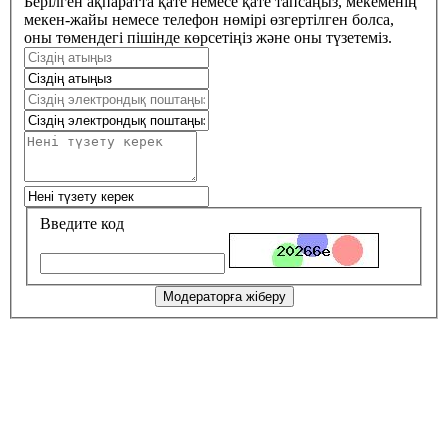
Берілген ақпаратта қате немесе қате тапсаңыз, мекеменің
мекен-жайы немесе телефон нөмірі өзгертілген болса,
оны төмендегі пішінде көрсетіңіз және оны түзетеміз.
Введите код
Модераторға жіберу