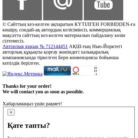
© Сайттың кез-келген ақпаратын КҮТІЛГЕН FORBIDDEN-ға
көшіру, сондай-ақ автордың келісімінсіз, коммерциялық
мақсатта сайттың кез-келген материалын пайдалану көзін
сілтемесіз.
Авторлық құқық № 712144451
АҚШ-тың Нью-Йорктегі
авторлық құқықты қорғау жөніндегі халықаралық
компаниясында тіркелген Берн конвенциясы бойынша
кепілдік берілген.
Thanks for your order!
We will contact you as soon as possible.
Хабарламаңыз үшін рақмет!
×
Қате тапты?