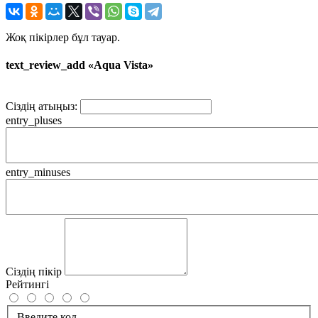
Жоқ пікірлер бұл тауар.
text_review_add «Aqua Vista»
Сіздің атыңыз:
entry_pluses
entry_minuses
Сіздің пікір
Рейтингі
Введите код