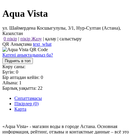
Aqua Vista
ул. Шаймердена Косшыгулулы, 3/1, Нур-Султан (Астана),
Казахстан
0 пікір
|
пікір Жазу
|
қалау
|
салыстыру
QR Анықтама
text_what
Қатені анықтадыңыз ба?
Поднять в топ
Көру саны:
Бүгін:
0
Бір аптадан кейін:
0
Айына:
1
Барлық уақытта:
22
Сипаттамасы
Пікірлер (0)
Карта
«Aqua Vista» - магазин воды в городе Астана. Основная
информация, рейтинг, отзывы и контактные данные – всё это