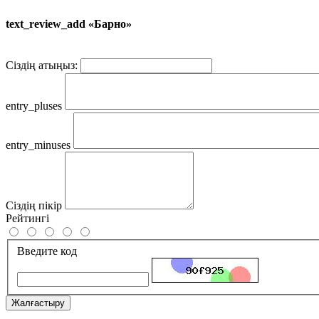
text_review_add «Барно»
Сіздің атыңыз:
entry_pluses
entry_minuses
Сіздің пікір
Рейтингі
Введите код
Жалғастыру