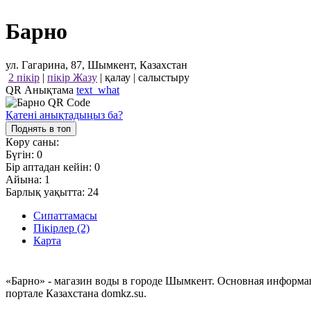
Барно
ул. Гагарина, 87, Шымкент, Казахстан
2 пікір
|
пікір Жазу
|
қалау
|
салыстыру
QR Анықтама
text_what
Қатені анықтадыңыз ба?
Поднять в топ
Көру саны:
Бүгін:
0
Бір аптадан кейін:
0
Айына:
1
Барлық уақытта:
24
Сипаттамасы
Пікірлер (2)
Карта
«Барно» - магазин воды в городе Шымкент. Основная информа
портале Казахстана domkz.su.