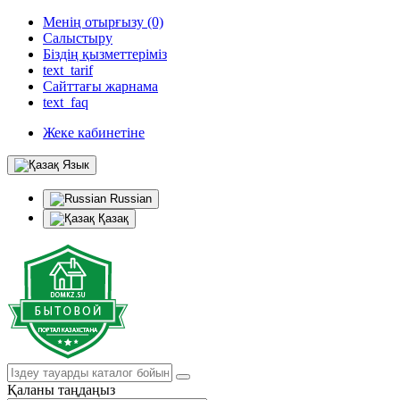
Менің отырғызу (0)
Салыстыру
Біздің қызметтеріміз
text_tarif
Сайттағы жарнама
text_faq
Жеке кабинетіне
Язык
Russian
Қазақ
Қаланы таңдаңыз