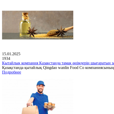
15.01.2025
1934
Қытайлық компания Қазақстанда тамақ өнімдерін шығаратын з
Қазақстанда қытайлық Qingdao wanlin Food Co компаниясының
Подробнее