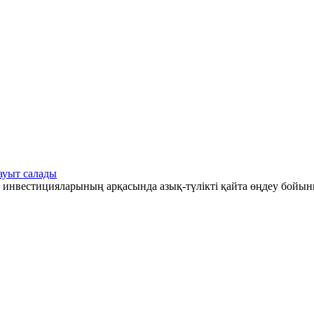
ауыт салады
 инвестицияларының арқасында азық-түлікті қайта өңдеу бойын