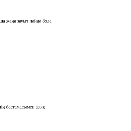
ша жаңа зауыт пайда бола
нің бастамасымен азық