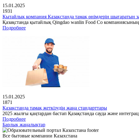
15.01.2025
1931
Қытайлық компания Қазақстанда тамақ өнімдерін шығаратын з
Қазақстанда қытайлық Qingdao wanlin Food Co компаниясының
Подробнее
15.01.2025
1871
Қазақстанда тамақ жеткізудің жаңа стандарттары
2025 жылғы қаңтардан бастап Қазақстанда сауда және интеграц
Подробнее
Барлық жаңалықтар
Все бытовые компании Казахстана