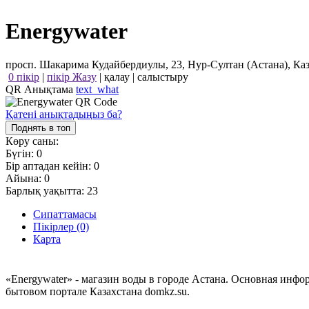
Energywater
просп. Шакарима Кудайбердиулы, 23, Нур-Султан (Астана), Ка
0 пікір
|
пікір Жазу
|
қалау
|
салыстыру
QR Анықтама
text_what
Қатені анықтадыңыз ба?
Поднять в топ
Көру саны:
Бүгін:
0
Бір аптадан кейін:
0
Айына:
0
Барлық уақытта:
23
Сипаттамасы
Пікірлер (0)
Карта
«Energywater» - магазин воды в городе Астана. Основная инф
бытовом портале Казахстана domkz.su.