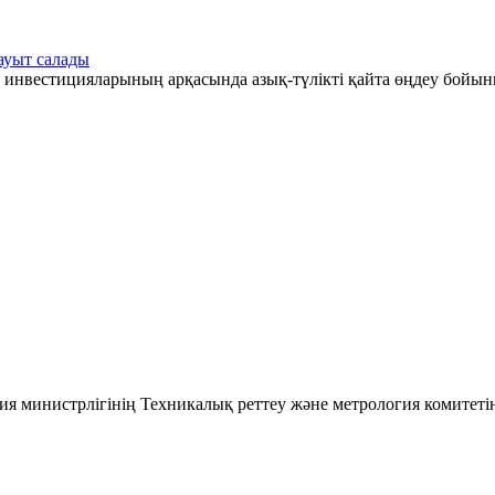
ауыт салады
 инвестицияларының арқасында азық-түлікті қайта өңдеу бойын
ия министрлігінің Техникалық реттеу және метрология комитеті