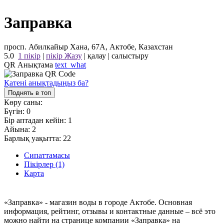
Заправка
просп. Абилкайыр Хана, 67А, Актобе, Казахстан
5.0
1 пікір
|
пікір Жазу
|
қалау
|
салыстыру
QR Анықтама
text_what
Қатені анықтадыңыз ба?
Поднять в топ
Көру саны:
Бүгін:
0
Бір аптадан кейін:
1
Айына:
2
Барлық уақытта:
22
Сипаттамасы
Пікірлер (1)
Карта
«Заправка» - магазин воды в городе Актобе. Основная
информация, рейтинг, отзывы и контактные данные – всё это
можно найти на странице компании «Заправка» на