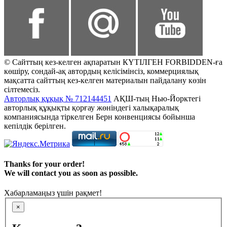
© Сайттың кез-келген ақпаратын КҮТІЛГЕН FORBIDDEN-ға
көшіру, сондай-ақ автордың келісімінсіз, коммерциялық
мақсатта сайттың кез-келген материалын пайдалану көзін
сілтемесіз.
Авторлық құқық № 712144451
АҚШ-тың Нью-Йорктегі
авторлық құқықты қорғау жөніндегі халықаралық
компаниясында тіркелген Берн конвенциясы бойынша
кепілдік берілген.
Thanks for your order!
We will contact you as soon as possible.
Хабарламаңыз үшін рақмет!
×