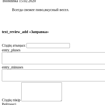
Blondinka
15.02.2020
Всегда свежее пиво,вкусный весел.
text_review_add «Заправка»
Сіздің атыңыз:
entry_pluses
entry_minuses
Сіздің пікір
Рейтингі