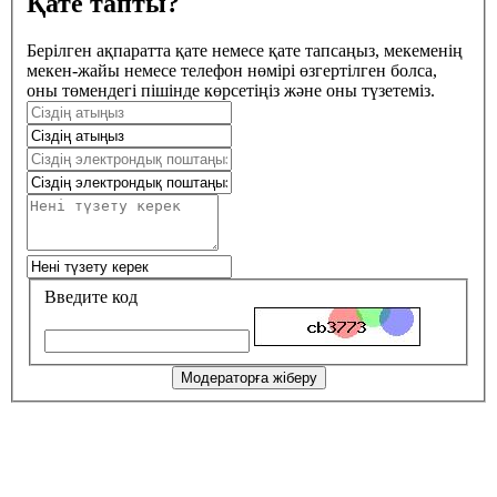
Қате тапты?
Берілген ақпаратта қате немесе қате тапсаңыз, мекеменің
мекен-жайы немесе телефон нөмірі өзгертілген болса,
оны төмендегі пішінде көрсетіңіз және оны түзетеміз.
Введите код
Модераторға жіберу