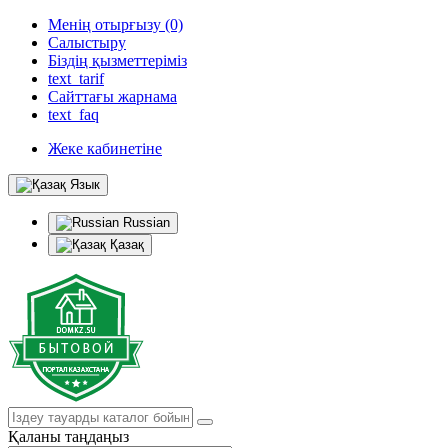
Менің отырғызу (0)
Салыстыру
Біздің қызметтеріміз
text_tarif
Сайттағы жарнама
text_faq
Жеке кабинетіне
Язык
Russian
Қазақ
Қаланы таңдаңыз