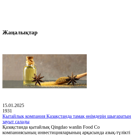
Жаңалықтар
15.01.2025
1931
Қытайлық компания Қазақстанда тамақ өнімдерін шығаратын
зауыт салады
Қазақстанда қытайлық Qingdao wanlin Food Co
компаниясының инвестицияларының арқасында азық-түлікті