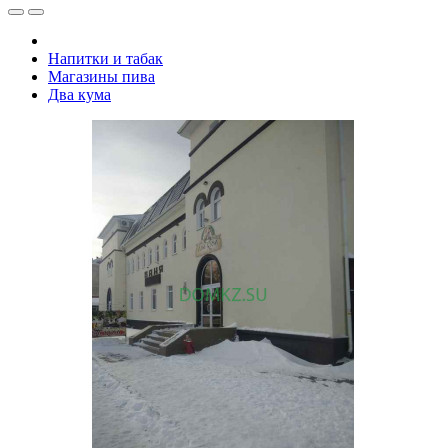
Напитки и табак
Магазины пива
Два кума