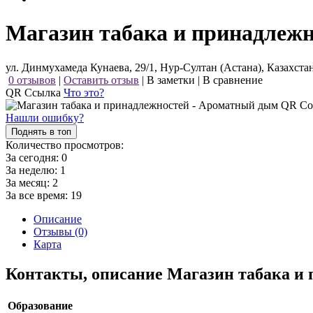
Магазин табака и принадлеж
ул. Динмухамеда Кунаева, 29/1, Нур-Султан (Астана), Казахста
0 отзывов
|
Оставить отзыв
|
В заметки
|
В сравнение
QR Ссылка
Что это?
Нашли ошибку?
Поднять в топ
Количество просмотров:
За сегодня:
0
За неделю:
1
За месяц:
2
За все время:
19
Описание
Отзывы (0)
Карта
Контакты, описание Магазин табака и
Образование