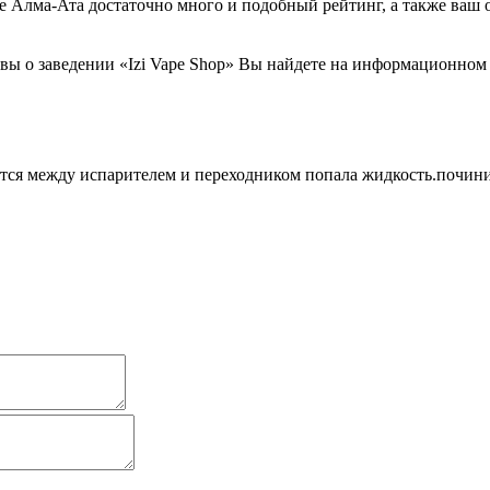
 Алма-Ата достаточно много и подобный рейтинг, а также ваш о
ы о заведении «Izi Vape Shop» Вы найдете на информационном 
ется между испарителем и переходником попала жидкость.починит