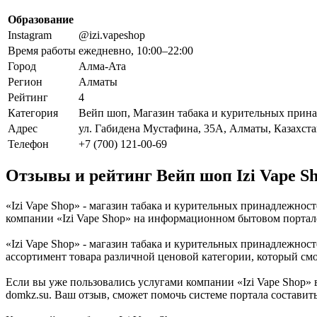
Образование
Instagram
@izi.vapeshop
Время работы
ежедневно, 10:00–22:00
Город
Алма-Ата
Регион
Алматы
Рейтинг
4
Категория
Вейп шоп, Магазин табака и курительных прина
Адрес
ул. Габидена Мустафина, 35А, Алматы, Казахст
Телефон
+7 (700) 121-00-69
Отзывы и рейтинг Вейп шоп Izi Vape S
«Izi Vape Shop» - магазин табака и курительных принадлежнос
компании «Izi Vape Shop» на информационном бытовом портале
«Izi Vape Shop» - магазин табака и курительных принадлежнос
ассортимент товара различной ценовой категории, который см
Если вы уже пользовались услугами компании «Izi Vape Shop»
domkz.su. Ваш отзыв, сможет помочь системе портала составить