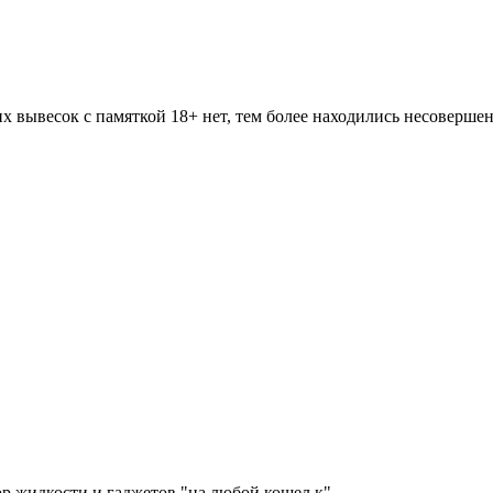
х вывесок с памяткой 18+ нет, тем более находились несоверше
 жидкости и гаджетов "на любой кошел к"