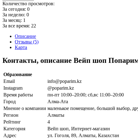
Количество просмотров:
За сегодня:
0
За неделю:
0
За месяц:
1
За все время:
22
Описание
Отзывы (5)
Карта
Контакты, описание Вейп шоп Попари
Образование
Email
info@poparim.kz
Instagram
@poparim.kz
Время работы
пн-пт 10:00–20:00; сб,вс 11:00–20:00
Город
Алма-Ата
Мнение о компании
маленькое помещение, большой выбор, д
Регион
Алматы
Рейтинг
4
Категория
Вейп шоп, Интернет-магазин
Адрес
ул. Гоголя, 89, Алматы, Казахстан