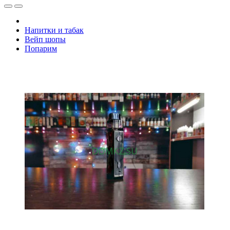
Напитки и табак
Вейп шопы
Попарим