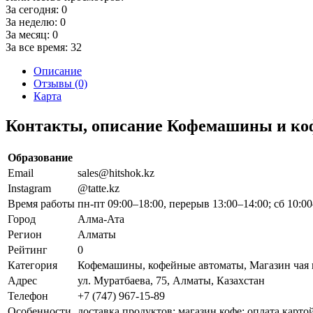
За сегодня:
0
За неделю:
0
За месяц:
0
За все время:
32
Описание
Отзывы (0)
Карта
Контакты, описание Кофемашины и коф
Образование
Email
sales@hitshok.kz
Instagram
@tatte.kz
Время работы
пн-пт 09:00–18:00, перерыв 13:00–14:00; сб 10:0
Город
Алма-Ата
Регион
Алматы
Рейтинг
0
Категория
Кофемашины, кофейные автоматы, Магазин чая 
Адрес
ул. Муратбаева, 75, Алматы, Казахстан
Телефон
+7 (747) 967-15-89
Особенности
доставка продуктов; магазин кофе; оплата карто