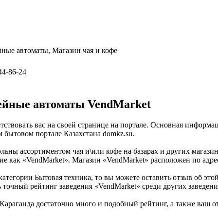
ные автоматы, Магазин чая и кофе
544-86-24
йные автоматы VendMarket
етствовать вас на своей странице на портале. Основная информа
 бытовом портале Казахстана domkz.su.
ольны ассортиментом чая и\или кофе на базарах и других магази
ие как «VendMarket». Магазин «VendMarket» расположен по адресу
категории Бытовая техника, то вы можете оставить отзыв об э
ь точный рейтинг заведения «VendMarket» среди других заведени
араганда достаточно много и подобный рейтинг, а также ваш от