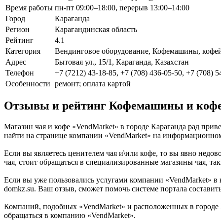
Время работы
пн-пт 09:00–18:00, перерыв 13:00–14:00
Город
Караганда
Регион
Карагандинская область
Рейтинг
4.1
Категория
Вендинговое оборудование, Кофемашины, кофей
Адрес
Бытовая ул., 15/1, Караганда, Казахстан
Телефон
+7 (7212) 43-18-85, +7 (708) 436-05-50, +7 (708) 
Особенности
ремонт; оплата картой
Отзывы и рейтинг Кофемашины и кофе
Магазин чая и кофе «VendMarket» в городе Караганда рад прив
найти на странице компании «VendMarket» на информационном
Если вы являетесь ценителем чая и\или кофе, то вы явно недов
чая, стоит обращаться в специализированные магазины чая, так
Если вы уже пользовались услугами компании «VendMarket» в 
domkz.su. Ваш отзыв, сможет помочь системе портала составит
Компаний, подобных «VendMarket» и расположенных в городе К
обращаться в компанию «VendMarket».