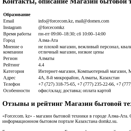
Контакты, описание Магазин бытовой т
Образование
Email
info@forcecom.kz, mail@domen.com
Instagram
@forcecomkz
Время работы
пн-пт 09:00–18:30; сб 10:00–14:00
Город
Алма-Ата
Мнение о
не плохой магазин, вежливый персонал, ква
компании
отличный магазин, низкие цены
Регион
Алматы
Рейтинг
4.4
Категория
Интернет-магазин, Компьютерный магазин, 
Адрес
4А, 8-й микрорайон, Алматы, Казахстан
Телефон
+7 (727) 318-75-65, +7 (777) 235-22-66, +7 (777
Особенности
офис/склад; доставка; оплата картой
Отзывы и рейтинг Магазин бытовой те
«Forcecom. kz» - магазин бытовой техники в городе Алма-Ата.
информационном бытовом портале Казахстана domkz.su.